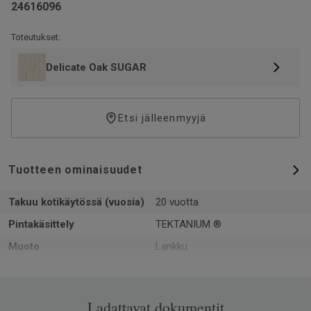
24616096
Toteutukset:
Delicate Oak SUGAR
Etsi jälleenmyyjä
Tuotteen ominaisuudet
Takuu kotikäytössä (vuosia)
20 vuotta
Pintakäsittely
TEKTANIUM ®
Muoto
Lankku
Kokonaispaksuus
5
Pinta-ala per laatikko
1.61
Ladattavat dokumentit