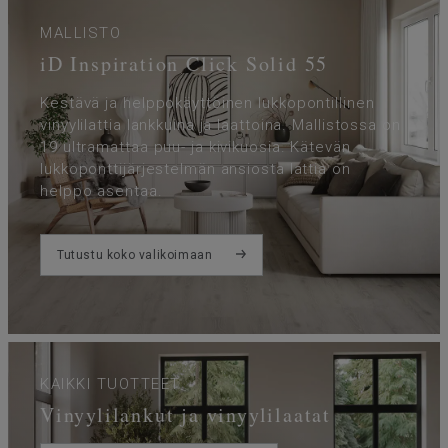
MALLISTO
iD Inspiration Click Solid 55
Kestävä ja helppokäyttöinen lukkopontillinen
vinyylilattia lankkuina ja laattoina. Mallistossa on
19 ultramattaa puu- ja kivikuosia. Kätevän
lukkoponttijärjestelmän ansiosta lattia on
helppo asentaa.
Tutustu koko valikoimaan
KAIKKI TUOTTEET
Vinyylilankut ja vinyylilaatat