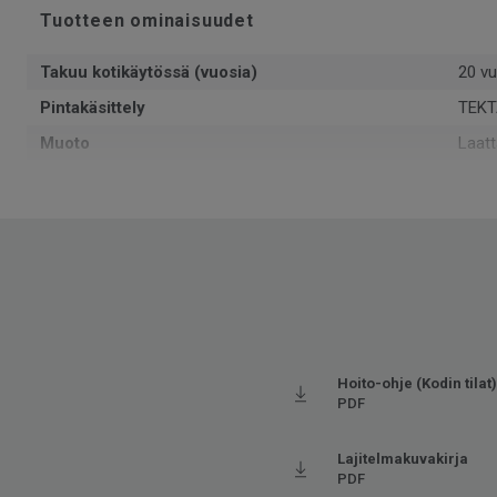
Tuotteen ominaisuudet
Takuu kotikäytössä (vuosia)
20 vu
Pintakäsittely
TEKT
Muoto
Laatt
Kokonaispaksuus
2.5
Pinta-ala per laatikko
3.55
Kpl per laatikko
8
Kierrätetyn raaka-aineen osuus
39.5
Valmistettu
Euro
Käyttöluokka kotikäytössä
23 K
Hoito-ohje (Kodin tilat)
Paino
3.85
PDF
Asennustapa
Alust
Lajitelmakuvakirja
SAP SKU-nro
2452
PDF