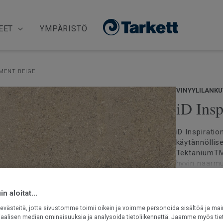
EET
YMPÄRISTÖ
MENT BEIGE
VINYYLILANKU
iD Ins
iD Inspiratio
käytännöllis
TektaniumTM-
hyvin naarmu
luonnollisen
Lue lisää
mikrosementt
n aloitat...
realistisia y
Verraton 
pinta-alalle.
västeitä, jotta sivustomme toimii oikein ja voimme personoida sisältöä ja mai
Upea matt
ainutlaatuine
iaalisen median ominaisuuksia ja analysoida tietoliikennettä. Jaamme myös tiet
Teräväpiir