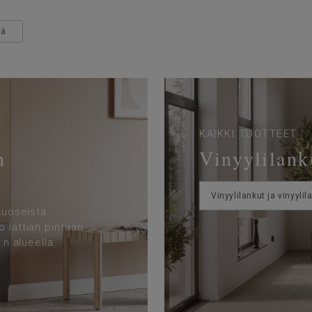
ää
KAIKKI TUOTTEET
n
Vinyylilanku
Vinyylilankut ja vinyylil
kuoseista.
 lattian pintaan
:n alueella.