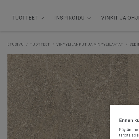
TUOTTEET
INSPIROIDU
VINKIT JA OHJ
ETUSIVU
TUOTTEET
VINYYLILANKUT JA VINYYLILAATAT
SEDI
Ennen kui
Käytämme e
tarjota sos