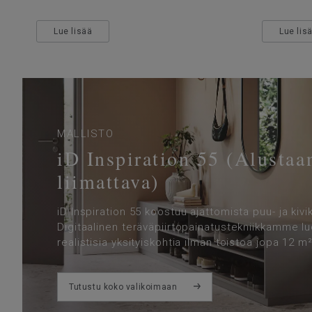
Lue lisää
Lue lis
MALLISTO
iD Inspiration 55 (Alustaa
liimattava)
iD Inspiration 55 koostuu ajattomista puu- ja kivi
Digitaalinen teräväpiirtopainatustekniikkamme luo
realistisia yksityiskohtia ilman toistoa jopa 12 m²
Tutustu koko valikoimaan