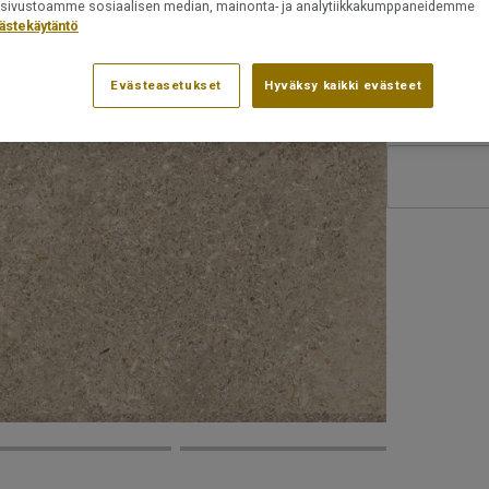
alustaan, jo
ät sivustoamme sosiaalisen median, mainonta- ja analytiikkakumppaneidemme
16 kuosia
ästekäytäntö
Tuotenumero:
Evästeasetukset
Hyväksy kaikki evästeet
24523073