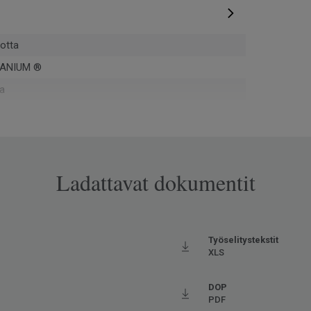
otta
ANIUM ®
a
Ladattavat dokumentit
opassa Europe
ova
Työselitystekstit
XLS
aan liimaus
DOP
3073
PDF