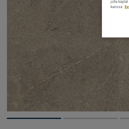
jolla käyt
kanssa.
Ev