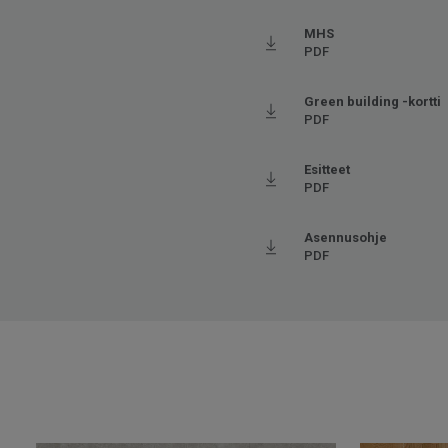
Viistetyt reunat
Ei vii
Käyttöluokka julkisessa käytössä
33 Ko
MHS
PDF
Lattialämmitys
Sovel
Pituus
66.66
Green building -kortti
PDF
Leveys
66.66
Askeläänen parannusarvo - ∆Lw
3
Esitteet
PDF
Asennusohje
PDF