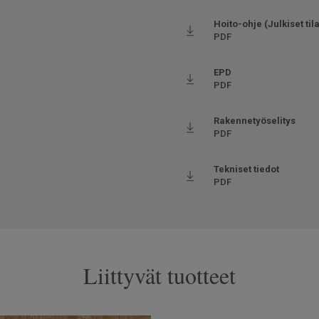
stettä
va kulutus
Hoito-ohje (Julkiset tila
PDF
tuu (korkeintaan 27°C)
EPD
PDF
Rakennetyöselitys
PDF
Tekniset tiedot
PDF
Liittyvät tuotteet