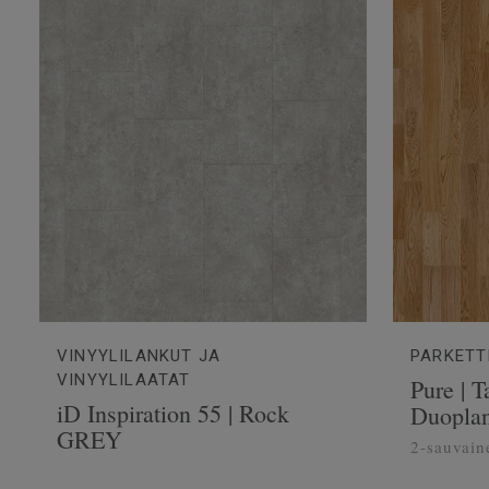
VINYYLILANKUT JA
PARKETT
VINYYLILAATAT
Pure | 
iD Inspiration 55 | Rock
Duoplan
GREY
2-sauvain