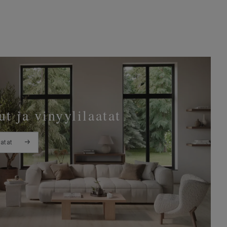
t ja vinyylilaatat
aatat