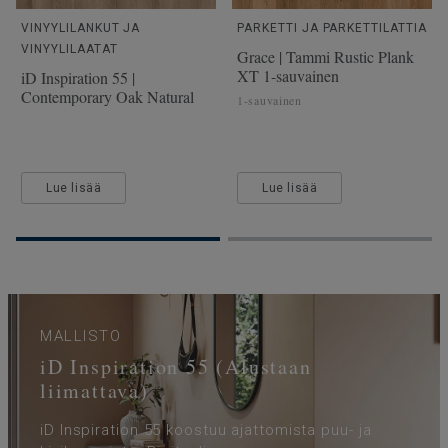
VINYYLILANKUT JA
PARKETTI JA PARKETTILATTIA
VINYYLILAATAT
Grace | Tammi Rustic Plank
XT 1-sauvainen
iD Inspiration 55 |
Contemporary Oak Natural
1-sauvainen
Lue lisää
Lue lisää
MALLISTO
iD Inspiration 55 (Alustaan
liimattava)
iD Inspiration 55 koostuu ajattomista puu- ja