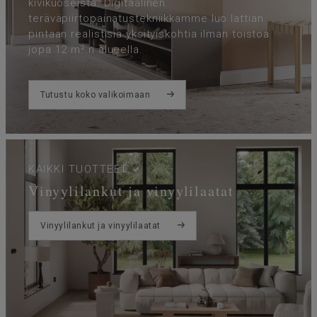
kivikuoseista. Digitaalinen
teräväpiirtopainatustekniikkamme luo lattian
pintaan realistisia yksityiskohtia ilman toistoa
jopa 12 m²:n alueella.
Tutustu koko valikoimaan
KAIKKI TUOTTEET
Vinyylilankut ja vinyylilaatat
Vinyylilankut ja vinyylilaatat