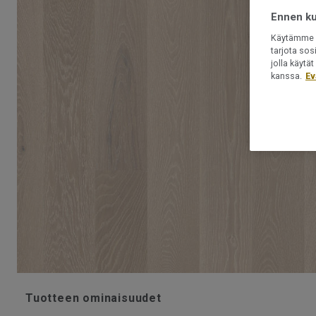
Ennen kui
Käytämme e
tarjota sos
jolla käyt
kanssa.
Ev
Tuotteen ominaisuudet