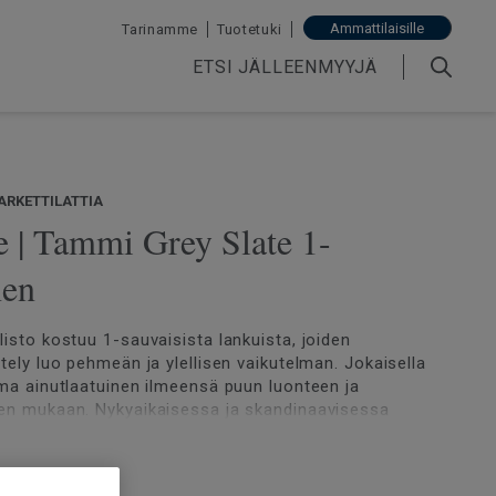
Ammattilaisille
Tarinamme
Tuotetuki
ETSI JÄLLEENMYYJÄ
ARKETTILATTIA
e | Tammi Grey Slate 1-
nen
listo kostuu 1-sauvaisista lankuista, joiden
ttely luo pehmeän ja ylellisen vaikutelman. Jokaisella
oma ainutlaatuinen ilmeensä puun luonteen ja
en mukaan. Nykyaikaisessa ja skandinaavisessa
luonnollista vaihtelua ja sävyjä.
rkitty