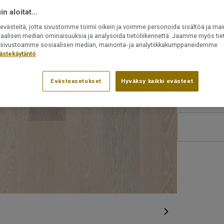
PEFC-serti
n aloitat...
Katso suu
västeitä, jotta sivustomme toimii oikein ja voimme personoida sisältöä ja mai
Asennetaan
iaalisen median ominaisuuksia ja analysoida tietoliikennettä. Jaamme myös tiet
Uudelleen 
ät sivustoamme sosiaalisen median, mainonta- ja analytiikkakumppaneidemme
ästekäytäntö
Voidaan as
Evästeasetukset
Hyväksy kaikki evästeet
Tuotenumero:
7876970