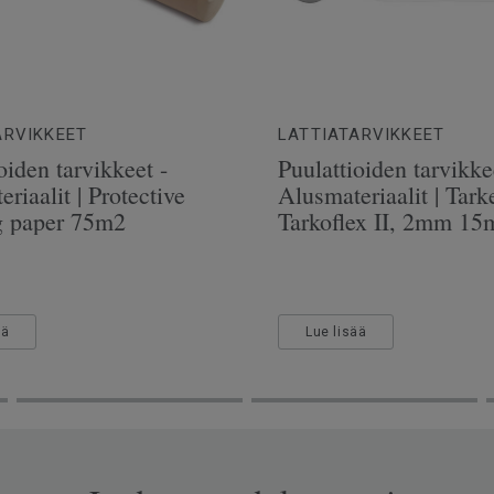
ARVIKKEET
LATTIATARVIKKEET
oiden tarvikkeet -
Puulattioiden tarvikke
riaalit | Protective
Alusmateriaalit | Tarke
g paper 75m2
Tarkoflex II, 2mm 15
ää
Lue lisää