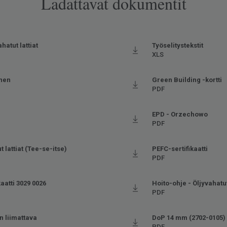
Ladattavat dokumentit
ahatut lattiat
Työselitystekstit
XLS
inen
Green Building -kortti
PDF
EPD - Orzechowo
PDF
 lattiat (Tee-se-itse)
PEFC-sertifikaatti
PDF
aatti 3029 0026
Hoito-ohje - Öljyvahatut
PDF
n liimattava
DoP 14 mm (2702-0105)
PDF