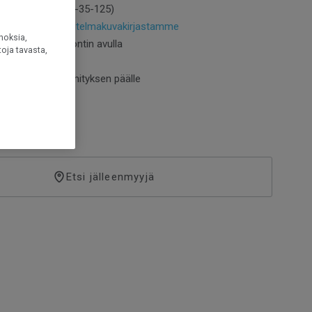
fioitu (PEFC / 05-35-125)
remmat kuvat
lajitelmakuvakirjastamme
noksia,
 2-lock-lukkopontin avulla
oja tavasta,
hiottava
entaa lattialämmityksen päälle
Etsi jälleenmyyjä