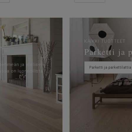
KAIKKI TUOTTEET
Parketti ja 
 pehmeän ja ylellisen
Parketti ja parkettilattia
assa on luonnollista