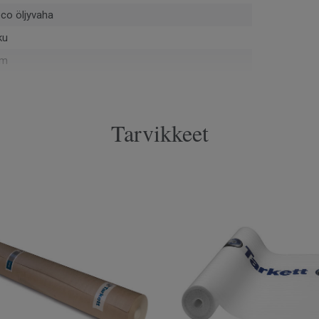
co öljyvaha
ku
mm
uvainen
Tarvikkeet
 m²
pontti
970
iviistettä
MI
cm
mm
 cm