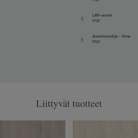
LRV-arvot
PDF
Asennusohje - Uiva
PDF
Liittyvät tuotteet