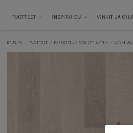
TUOTTEET
INSPIROIDU
VINKIT JA OHJ
ETUSIVU
TUOTTEET
PARKETTI JA PARKETTILATTIA
LANKKULA