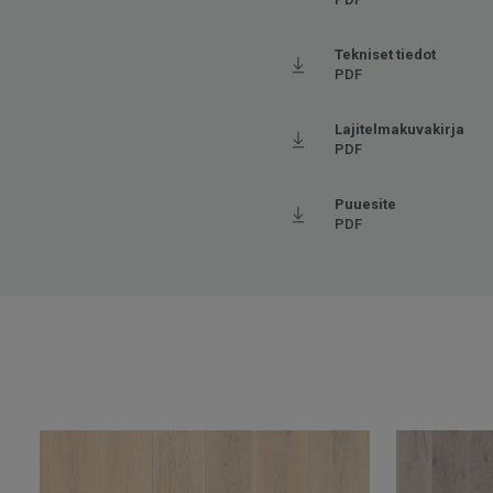
Tekniset tiedot
PDF
Lajitelmakuvakirja
PDF
Puuesite
PDF