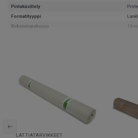
Pintakäsittely
Prote
Formatityyppi
Lank
Kokonaispaksuus
14 
Kuvio
1-sa
PEFC-sertifiointi
Kyllä
Pinta per laatikko
2.14
Kappaleita laatikossa
6
Asennusmenetelmä
Lukko
SAP-tuotenumero
7876
Viistetyt reunat
2 min
Puulaji
TAM
Pituus
220 
Kulutuskerroksen paksuus
3.5 
Leveys
16.2
LATTIATARVIKKEET