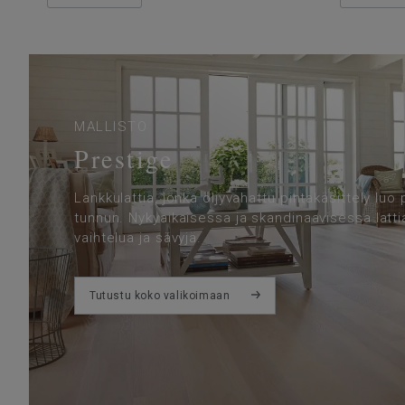
MALLISTO
Prestige
Lankkulattia, jonka öljyvahattu pintakäsittely luo
tunnun. Nykyaikaisessa ja skandinaavisessa latti
vaihtelua ja sävyjä.
Tutustu koko valikoimaan