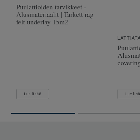
Puulattioiden tarvikkeet -
Alusmateriaalit | Tarkett rag
felt underlay 15m2
LATTIAT
Puulatti
Alusmate
coverin
Lue lisää
Lue lis