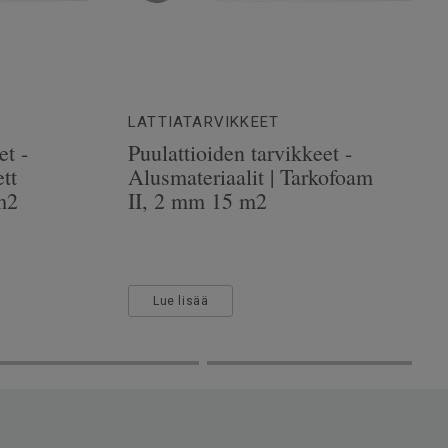
LATTIATARVIKKEET
et -
Puulattioiden tarvikkeet -
tt
Alusmateriaalit | Tarkofoam
m2
II, 2 mm 15 m2
Lue lisää