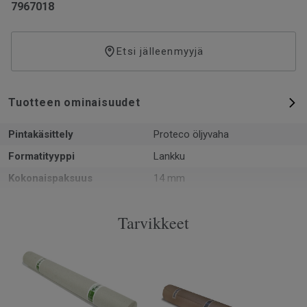
7967018
Etsi jälleenmyyjä
Tuotteen ominaisuudet
Pintakäsittely
Proteco öljyvaha
Formatityyppi
Lankku
Kokonaispaksuus
14 mm
Kuvio
1-sauvainen
Tarvikkeet
PEFC-sertifiointi
Kyllä
Pinta per laatikko
2.14 m²
Kappaleita laatikossa
6
Asennusmenetelmä
Lukkopontti