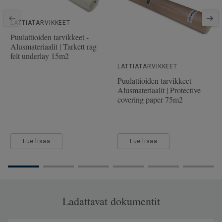
SAP-tuotenumero
7967018
Viistetyt reunat
4 miniviistettä
LATTIATARVIKKEET
Puulaji
SAARNI
Puulattioiden tarvikkeet -
Alusmateriaalit | Tarkett rag
Pituus
220 cm
felt underlay 15m2
Kulutuskerroksen paksuus
3.5 mm
LATTIATARVIKKEET
Puulattioiden tarvikkeet -
Leveys
16.2 cm
Alusmateriaalit | Protective
covering paper 75m2
Lue lisää
Lue lisää
Ladattavat dokumentit