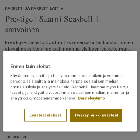
PARKETTI JA PARKETTILATTIA
Prestige | Saarni Seashell 1-
sauvainen
Prestige-mallisto kostuu 1-sauvaisista lankuista, joiden
öljyvahakäsittely luo pehmeän ja ylellisen vaikutelman.
Jokaisella mallilla on oma ainutlaatuinen ilmeensä puun
luonteen ja pintarakenteen mukaan. Nykyaikaisessa ja
Ennen kuin aloitat...
skandinaavisessa lattiassa on luonnollista vaihtelua ja
Lue lisää
sävyjä.
Käytämme evästeitä, jotta sivustomme toimii oikein ja voimme
personoida sisältöä ja mainoksia, tarjota sosiaalisen median
Joutsenmerkitty
ominaisuuksia ja analysoida tietoliikennettä. Jaamme myös tietoja
PEFC-sertifioitu (PEFC / 05-35-125)
tavasta, jolla käytät sivustoamme sosiaalisen median, mainonta- ja
Katso suuremmat kuvat
lajitelmakuvakirjastamme
analytiikkakumppaneidemme kanssa.
Evästekäytäntö
Asennetaan 2-lock-lukkopontin avulla
Uudelleen hiottava
Evästeasetukset
Hyväksy kaikki evästeet
Voidaan asentaa lattialämmityksen päälle
Tuotenumero: