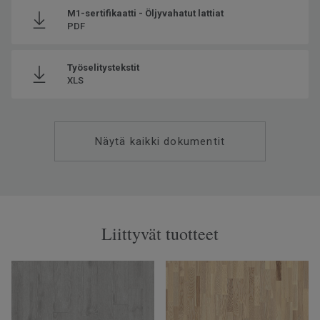
M1-sertifikaatti - Öljyvahatut lattiat
PDF
Työselitystekstit
XLS
Näytä kaikki dokumentit
Liittyvät tuotteet