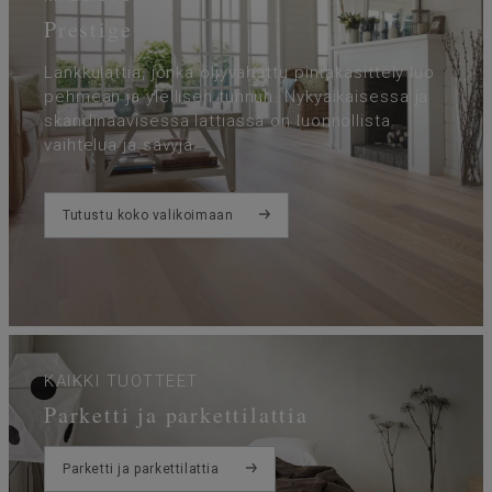
Prestige
Lankkulattia, jonka öljyvahattu pintakäsittely luo
pehmeän ja ylellisen tunnun. Nykyaikaisessa ja
skandinaavisessa lattiassa on luonnollista
vaihtelua ja sävyjä.
Tutustu koko valikoimaan
KAIKKI TUOTTEET
Parketti ja parkettilattia
Parketti ja parkettilattia