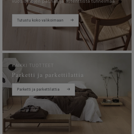
vuosisatojen patinaa ja autenttista tunnelmaa.
Tutustu koko valikoimaan
KAIKKI TUOTTEET
Parketti ja parkettilattia
Parketti ja parkettilattia