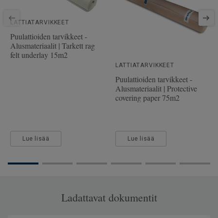
SAP-tuotenumero
7876128
Viistetyt reunat
2 miniviistettä
LATTIATARVIKKEET
Puulaji
TAMMI
Puulattioiden tarvikkeet -
Alusmateriaalit | Tarkett rag
Pituus
200 cm
felt underlay 15m2
Kulutuskerroksen paksuus
3.5 mm
LATTIATARVIKKEET
Puulattioiden tarvikkeet -
Leveys
16.2 cm
Alusmateriaalit | Protective
covering paper 75m2
Lue lisää
Lue lisää
Ladattavat dokumentit