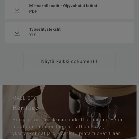
M1-sertifikaatti - Öljyvahatut lattiat
PDF
Työselitystekstit
XLS
Näytä kaikki dokumentit
MALLISTO
Heritage
Heritage on rustiikkisin parkettilattiamme – sen
muoto on luonnon luoma. Lattian sävyt,
yksityiskohdat ja öljyvahattu pinta tuovat tilaan