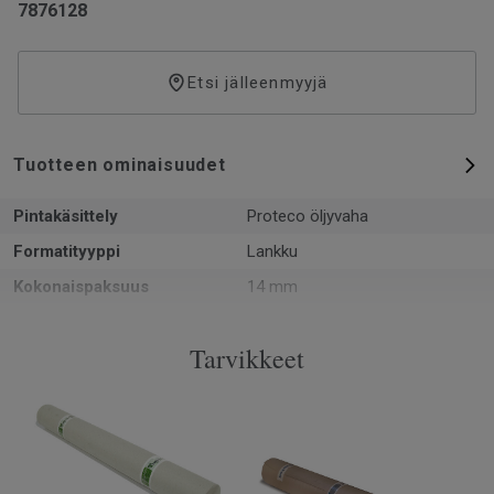
7876128
Etsi jälleenmyyjä
Tuotteen ominaisuudet
Pintakäsittely
Proteco öljyvaha
Formatityyppi
Lankku
Kokonaispaksuus
14 mm
Kuvio
1-sauvainen
Tarvikkeet
PEFC-sertifiointi
Kyllä
Pinta per laatikko
1.94 m²
Kappaleita laatikossa
6
Asennusmenetelmä
Lukkopontti