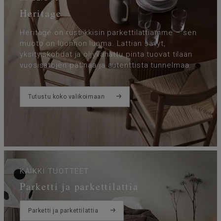
Heritage
Heritage on rustiikkisin parkettilattiamme – sen
muoto on luonnon luoma. Lattian sävyt,
yksityiskohdat ja öljyvahattu pinta tuovat tilaan
vuosisatojen patinaa ja autenttista tunnelmaa.
Tutustu koko valikoimaan
KAIKKI TUOTTEET
Parketti ja parkettilattia
Parketti ja parkettilattia