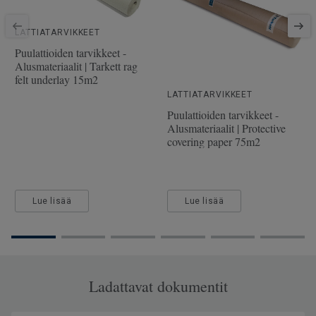
SAP-tuotenumero
41007002
Viistetyt reunat
2 miniviistettä
LATTIATARVIKKEET
Puulaji
TAMMI
Puulattioiden tarvikkeet -
Alusmateriaalit | Tarkett rag
Pituus
220 cm
felt underlay 15m2
Kulutuskerroksen paksuus
3.5 mm
LATTIATARVIKKEET
Puulattioiden tarvikkeet -
Leveys
19 cm
Alusmateriaalit | Protective
covering paper 75m2
Lue lisää
Lue lisää
Ladattavat dokumentit