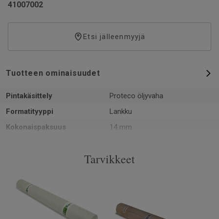
41007002
Etsi jälleenmyyjä
Tuotteen ominaisuudet
Pintakäsittely
Proteco öljyvaha
Formatityyppi
Lankku
Kokonaispaksuus
14 mm
Kuvio
1-sauvainen
Tarvikkeet
PEFC-sertifiointi
Kyllä
Pinta per laatikko
2.51 m²
Kappaleita laatikossa
6
Asennusmenetelmä
Lukkopontti