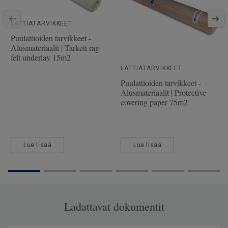
SAP-tuotenumero
41007013
Viistetyt reunat
2 miniviistettä
LATTIATARVIKKEET
Puulaji
TAMMI
Puulattioiden tarvikkeet -
Alusmateriaalit | Tarkett rag
Pituus
200 cm
felt underlay 15m2
Kulutuskerroksen paksuus
3.5 mm
LATTIATARVIKKEET
Puulattioiden tarvikkeet -
Leveys
19 cm
Alusmateriaalit | Protective
covering paper 75m2
Lue lisää
Lue lisää
Ladattavat dokumentit