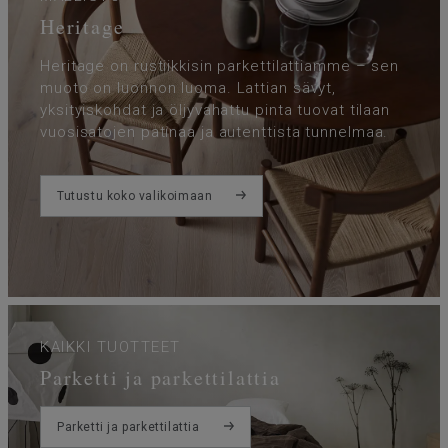
Heritage
Heritage on rustiikkisin parkettilattiamme – sen
muoto on luonnon luoma. Lattian sävyt,
yksityiskohdat ja öljyvahattu pinta tuovat tilaan
vuosisatojen patinaa ja autenttista tunnelmaa.
Tutustu koko valikoimaan
KAIKKI TUOTTEET
Parketti ja parkettilattia
Parketti ja parkettilattia