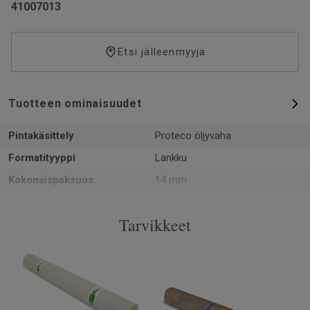
41007013
Etsi jälleenmyyjä
Tuotteen ominaisuudet
Pintakäsittely
Proteco öljyvaha
Formatityyppi
Lankku
Kokonaispaksuus
14 mm
Kuvio
1-sauvainen
Tarvikkeet
PEFC-sertifiointi
Kyllä
Pinta per laatikko
2.28 m²
Kappaleita laatikossa
6
Asennusmenetelmä
Lukkopontti