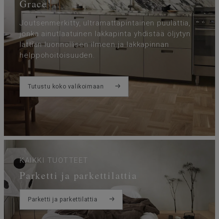
Grace
Joutsenmerkitty, ultramattapintainen puulattia,
jonka ainutlaatuinen lakkapinta yhdistää öljytyn
lattian luonnollisen ilmeen ja lakkapinnan
helppohoitoisuuden.
Tutustu koko valikoimaan
KAIKKI TUOTTEET
Parketti ja parkettilattia
Parketti ja parkettilattia