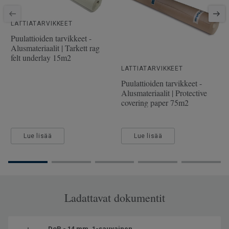
SAP-tuotenumero
7877068
Viistetyt reunat
2 miniviistettä
LATTIATARVIKKEET
Puulaji
TAMMI
Puulattioiden tarvikkeet -
Alusmateriaalit | Tarkett rag
Pituus
220 cm
felt underlay 15m2
Kulutuskerroksen paksuus
3.5 mm
LATTIATARVIKKEET
Puulattioiden tarvikkeet -
Leveys
19 cm
Alusmateriaalit | Protective
covering paper 75m2
Lue lisää
Lue lisää
Ladattavat dokumentit
DoP - 14 mm, 1-sauvainen