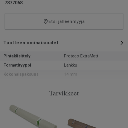
7877068
Etsi jälleenmyyjä
Tuotteen ominaisuudet
Pintakäsittely
Proteco ExtraMatt
Formatityyppi
Lankku
Kokonaispaksuus
14 mm
Kuvio
1-sauvainen
Tarvikkeet
PEFC-sertifiointi
Kyllä
Pinta per laatikko
2.51 m²
Kappaleita laatikossa
6
Asennusmenetelmä
Lukkopontti