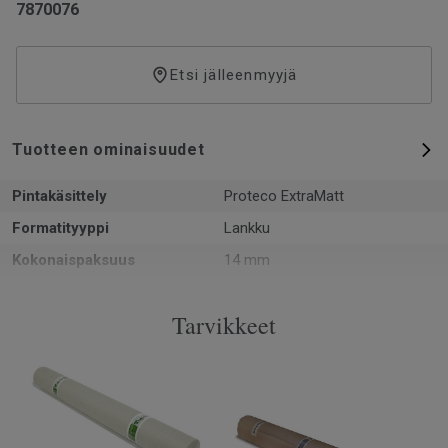
7870076
Etsi jälleenmyyjä
Tuotteen ominaisuudet
Pintakäsittely
Proteco ExtraMatt
Formatityyppi
Lankku
Kokonaispaksuus
14 mm
Kuvio
3-sauvainen
Tarvikkeet
PEFC-sertifiointi
Kyllä
Pinta per laatikko
2.66 m²
Kappaleita laatikossa
6
Asennusmenetelmä
Lukkopontti