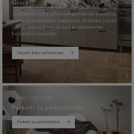
Grace
Joutsenmerkitty, ultramattapintainen puulattia,
jonka ainutlaatuinen lakkapinta yhdistää öljytyn
lattian luonnollisen ilmeen ja lakkapinnan
helppohoitoisuuden.
Tutustu koko valikoimaan
KAIKKI TUOTTEET
Parketti ja parkettilattia
Parketti ja parkettilattia