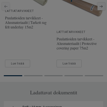
SAP-tuotenumero
7870076
Puulaji
TAMMI
LATTIATARVIKKEET
Pituus
228.1 cm
Puulattioiden tarvikkeet -
Alusmateriaalit | Tarkett rag
Kulutuskerroksen paksuus
3.5 mm
felt underlay 15m2
Leveys
19.4 cm
LATTIATARVIKKEET
Puulattioiden tarvikkeet -
Alusmateriaalit | Protective
covering paper 75m2
Lue lisää
Lue lisää
Ladattavat dokumentit
DoP - 14 mm, 1-sauvainen