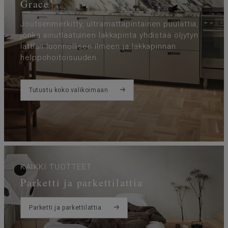
Grace
Joutsenmerkitty, ultramattapintainen puulattia,
jonka ainutlaatuinen lakkapinta yhdistää öljytyn
lattian luonnollisen ilmeen ja lakkapinnan
helppohoitoisuuden.
Tutustu koko valikoimaan
KAIKKI TUOTTEET
Parketti ja parkettilattia
Parketti ja parkettilattia