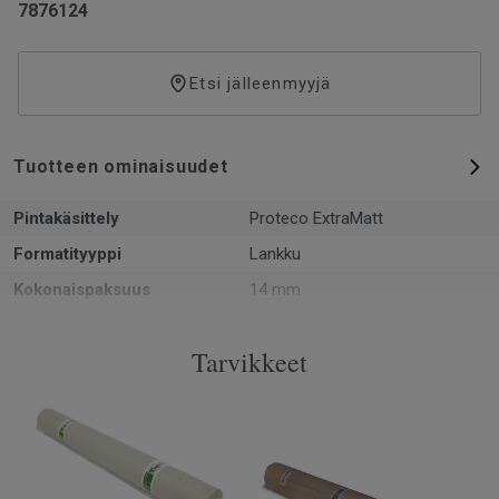
7876124
Etsi jälleenmyyjä
Tuotteen ominaisuudet
Pintakäsittely
Proteco ExtraMatt
Formatityyppi
Lankku
Kokonaispaksuus
14 mm
Kuvio
1-sauvainen
Tarvikkeet
PEFC-sertifiointi
Kyllä
Pinta per laatikko
2.14 m²
Kappaleita laatikossa
6
Asennusmenetelmä
Lukkopontti