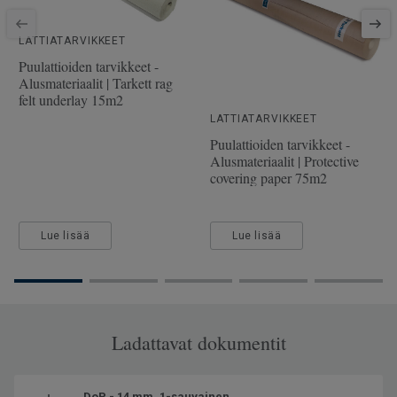
SAP-tuotenumero
7876124
Viistetyt reunat
2 miniviistettä
LATTIATARVIKKEET
Puulaji
TAMMI
Puulattioiden tarvikkeet -
Alusmateriaalit | Tarkett rag
Pituus
220 cm
felt underlay 15m2
Kulutuskerroksen paksuus
3.5 mm
LATTIATARVIKKEET
Puulattioiden tarvikkeet -
Leveys
16.2 cm
Alusmateriaalit | Protective
covering paper 75m2
Lue lisää
Lue lisää
Ladattavat dokumentit
DoP - 14 mm, 1-sauvainen