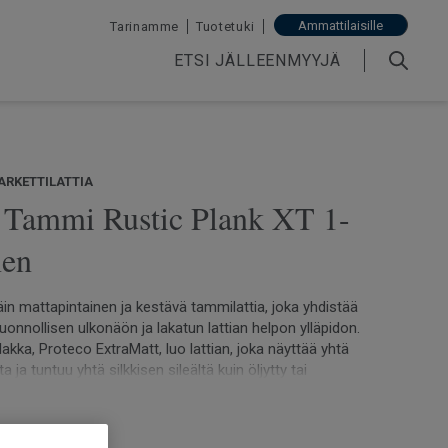
Ammattilaisille
Tarinamme
Tuotetuki
ETSI JÄLLEENMYYJÄ
ARKETTILATTIA
| Tammi Rustic Plank XT 1-
nen
äin mattapintainen ja kestävä tammilattia, joka yhdistää
 luonnollisen ulkonäön ja lakatun lattian helpon ylläpidon.
lakka, Proteco ExtraMatt, luo lattian, joka näyttää yhtä
a ja tuntuu yhtä silkkisen sileältä kuin öljytty tai
 puu. Grace kestää hyvin tahroja, kestää päivittäistä
kääntyy kauniisti ilman monimutkaisia
etelmiä. Katso
lajitelmakuvakirjamme.
rkitty