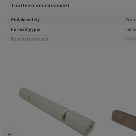
Tuotteen ominaisuudet
Pintakäsittely
Prot
Formatityyppi
Lank
Kokonaispaksuus
14 
Kuvio
1-sa
PEFC-sertifiointi
Kyllä
Pinta per laatikko
2.51
Kappaleita laatikossa
6
Asennusmenetelmä
Lukko
SAP-tuotenumero
7877
Viistetyt reunat
2 min
Puulaji
TAM
Pituus
220 