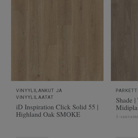
VINYYLILANKUT JA
PARKETT
VINYYLILAATAT
Shade |
iD Inspiration Click Solid 55 |
Midipla
Highland Oak SMOKE
1-sauvain