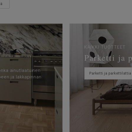
ää
KAIKKI TUOTTEET
Parketti ja 
onka ainutlaatuinen
Parketti ja parkettilattia
lmeen ja lakkapinnan