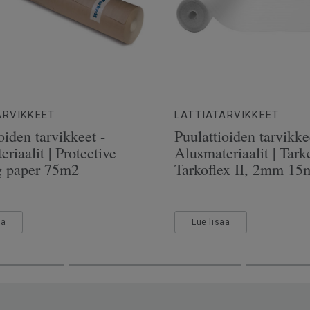
mm
m
ARVIKKEET
LATTIATARVIKKEET
oiden tarvikkeet -
Puulattioiden tarvikke
riaalit | Protective
Alusmateriaalit | Tarke
g paper 75m2
Tarkoflex II, 2mm 15
ää
Lue lisää