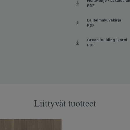
Hoito-ohje - Lakatut lat
PDF
Lajitelmakuvakirja
PDF
Green Building -kortti
PDF
Liittyvät tuotteet