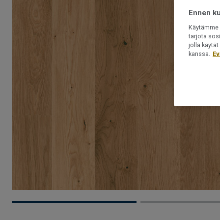
Ennen kui
Käytämme e
tarjota sos
jolla käyt
kanssa.
Ev