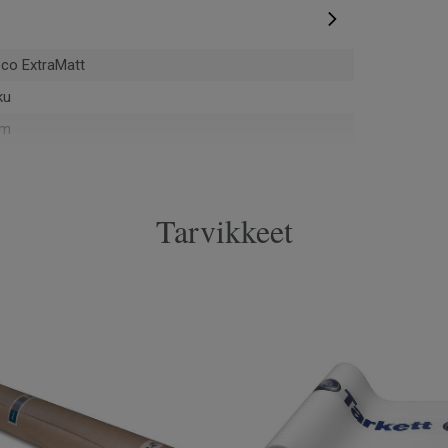
eco ExtraMatt
ku
mm
uvainen
Tarvikkeet
 m²
pontti
067
iviistettä
MI
cm