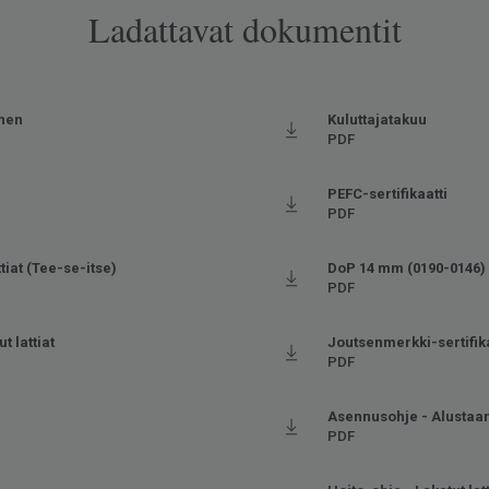
Ladattavat dokumentit
inen
Kuluttajatakuu
PDF
PEFC-sertifikaatti
PDF
tiat (Tee-se-itse)
DoP 14 mm (0190-0146)
PDF
t lattiat
Joutsenmerkki-sertifika
PDF
)
Asennusohje - Alustaan
PDF