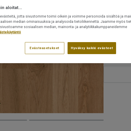
PEFC-serti
n aloitat...
Proteco Ex
västeitä, jotta sivustomme toimii oikein ja voimme personoida sisältöä ja mai
Uudelleen 
iaalisen median ominaisuuksia ja analysoida tietoliikennettä. Jaamme myös tiet
Voidaan as
ät sivustoamme sosiaalisen median, mainonta- ja analytiikkakumppaneidemme
ästekäytäntö
Kiinnitetää
Evästeasetukset
Hyväksy kaikki evästeet
Tuotenumero:
7877067