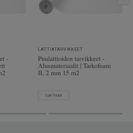
LATTIATARVIKKEET
et -
Puulattioiden tarvikkeet -
tt
Alusmateriaalit | Tarkofoam
m2
II, 2 mm 15 m2
Lue lisää