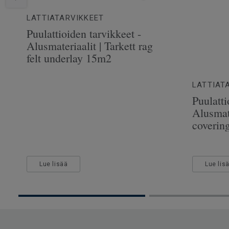
Kulutuskerroksen paksuus
3.5 
Leveys
19 c
LATTIATARVIKKEET
Puulattioiden tarvikkeet -
Alusmateriaalit | Tarkett rag
felt underlay 15m2
LATTIAT
Puulatti
Alusmate
coverin
Lue lisää
Lue lis