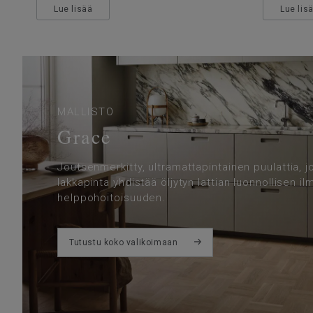
Lue lisää
Lue lis
MALLISTO
Grace
Joutsenmerkitty, ultramattapintainen puulattia, j
lakkapinta yhdistää öljytyn lattian luonnollisen i
helppohoitoisuuden.
Tutustu koko valikoimaan