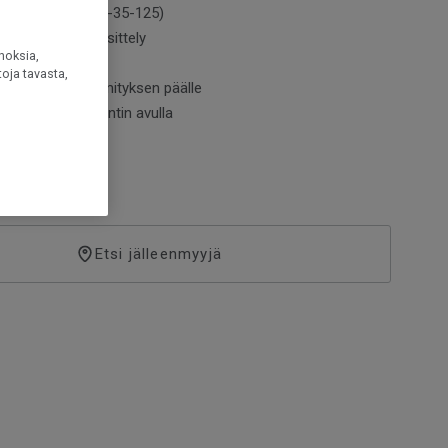
fioitu (PEFC / 05-35-125)
traMatt -pintakäsittely
noksia,
hiottava
oja tavasta,
entaa lattialämmityksen päälle
n 2-lock-lukkopontin avulla
Etsi jälleenmyyjä