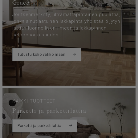
Grace
Joutsenmerkitty, ultramattapintainen puulattia,
jonka ainutlaatuinen lakkapinta yhdistää öljytyn
lattian luonnollisen ilmeen ja lakkapinnan
helppohoitoisuuden.
Tutustu koko valikoimaan
KAIKKI TUOTTEET
Parketti ja parkettilattia
Parketti ja parkettilattia