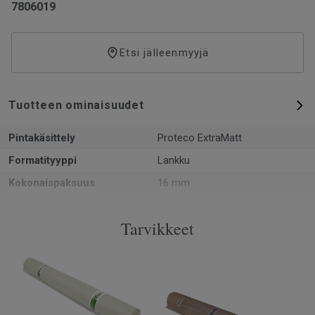
7806019
Etsi jälleenmyyjä
Tuotteen ominaisuudet
Pintakäsittely
Proteco ExtraMatt
Formatityyppi
Lankku
Kokonaispaksuus
16 mm
Kuvio
Ruutulauta
Tarvikkeet
PEFC-sertifiointi
Kyllä
Pinta per laatikko
2.34 m²
Kappaleita laatikossa
6
Asennusmenetelmä
Lukkopontti