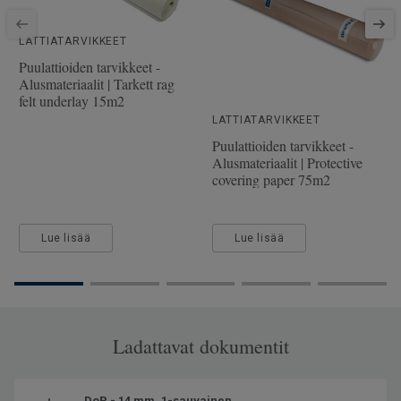
SAP-tuotenumero
7806019
Puulaji
TAMMI
LATTIATARVIKKEET
Pituus
202.8 cm
Puulattioiden tarvikkeet -
Alusmateriaalit | Tarkett rag
Kulutuskerroksen paksuus
3.5 mm
felt underlay 15m2
Leveys
19.2 cm
LATTIATARVIKKEET
Puulattioiden tarvikkeet -
Alusmateriaalit | Protective
covering paper 75m2
Lue lisää
Lue lisää
Ladattavat dokumentit
DoP - 14 mm, 1-sauvainen