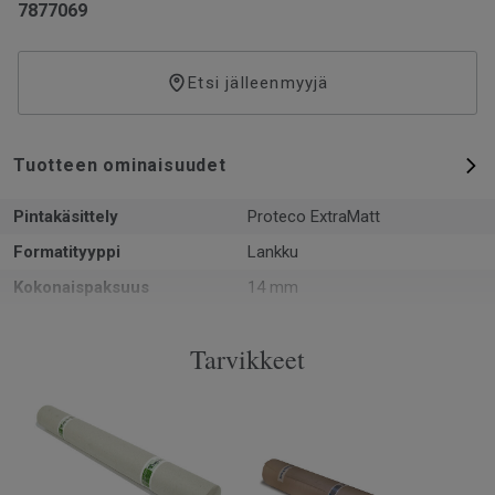
7877069
Etsi jälleenmyyjä
Tuotteen ominaisuudet
Pintakäsittely
Proteco ExtraMatt
Formatityyppi
Lankku
Kokonaispaksuus
14 mm
Kuvio
1-sauvainen
Tarvikkeet
PEFC-sertifiointi
Kyllä
Pinta per laatikko
2.28 m²
Kappaleita laatikossa
6
Asennusmenetelmä
Lukkopontti