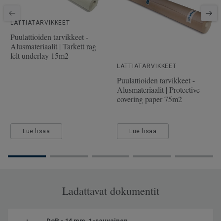
SAP-tuotenumero
7877069
Viistetyt reunat
2 miniviistettä
LATTIATARVIKKEET
Puulaji
TAMMI
Puulattioiden tarvikkeet -
Alusmateriaalit | Tarkett rag
Pituus
200 cm
felt underlay 15m2
Kulutuskerroksen paksuus
3.5 mm
LATTIATARVIKKEET
Puulattioiden tarvikkeet -
Leveys
19 cm
Alusmateriaalit | Protective
covering paper 75m2
Lue lisää
Lue lisää
Ladattavat dokumentit
DoP - 14 mm, 1-sauvainen