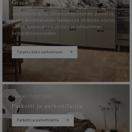
Grace
Joutsenmerkitty, ultramattapintainen puulattia,
jonka ainutlaatuinen lakkapinta yhdistää öljytyn
lattian luonnollisen ilmeen ja lakkapinnan
helppohoitoisuuden.
Tutustu koko valikoimaan
KAIKKI TUOTTEET
Parketti ja parkettilattia
Parketti ja parkettilattia