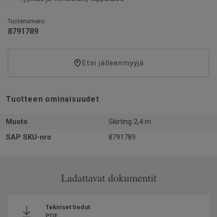
Tuotenumero:
8791789
Etsi jälleenmyyjä
Tuotteen ominaisuudet
Muoto
Skirting 2,4 m
SAP SKU-nro
8791789
Ladattavat dokumentit
Tekniset tiedot
PDF