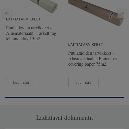
SAP SKU-nro
510041022
Viistetyt reunat
Viisteet kaikilla sivuilla
LATTIATARVIKKEET
Käyttöluokka julkisessa
32 Normaali kulutus
käytössä
Puulattioiden tarvikkeet -
Alusmateriaalit | Tarkett rag
Lattialämmitys
Soveltuu (korkeintaan 27°C)
felt underlay 15m2
Pituus
138
LATTIATARVIKKEET
Puulattioiden tarvikkeet -
Leveys
19.3
Alusmateriaalit | Protective
covering paper 75m2
Rakenteen tai pinnan tehoste
Woodgrain
Askeläänen parannusarvo -
17
∆Lw
Lue lisää
Lue lisää
Ladattavat dokumentit