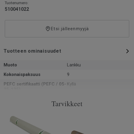
Tuotenumero:
510041022
Etsi jälleenmyyjä
Tuotteen ominaisuudet
Muoto
Lankku
Kokonaispaksuus
9
PEFC sertifikaatti (PEFC / 05-
Kyllä
35-125)
Pinta-ala per laatikko
1.86
Tarvikkeet
Kpl per laatikko
7
Käyttöluokka kotikäytössä
23 Kova
Lukkopontti
5G