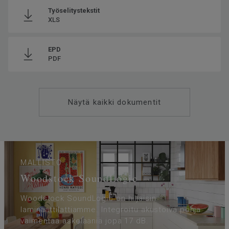
Työselitystekstit
XLS
EPD
PDF
Näytä kaikki dokumentit
MALLISTO
Woodstock SoundLogic
Woodstock SoundLogic on hiljaisin
laminaattilattiamme. Integroitu akustoiva pohja
vaimentaa askelääniä jopa 17 dB.