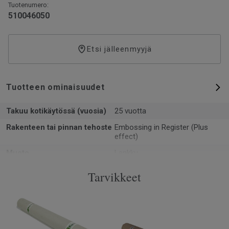
Tuotenumero:
510046050
Etsi jälleenmyyjä
Tuotteen ominaisuudet
Takuu kotikäytössä (vuosia)
25 vuotta
Rakenteen tai pinnan tehoste
Embossing in Register (Plus
effect)
Muoto
Lankku
Kokonaispaksuus
10
Tarvikkeet
PEFC sertifikaatti (PEFC / 05-
Kyllä
35-125)
Pinta-ala per laatikko
1.8
Kpl per laatikko
4