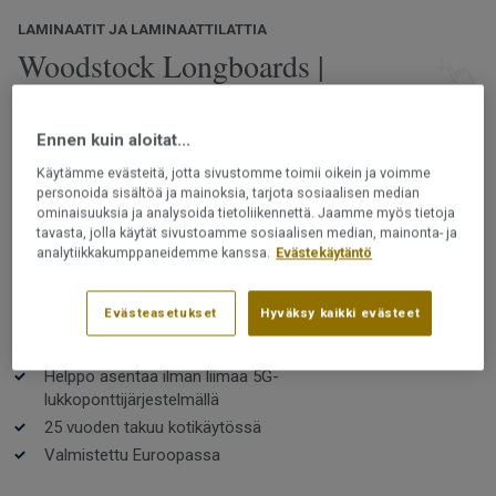
LAMINAATIT JA LAMINAATTILATTIA
Woodstock Longboards |
Birkdale Oak Bronze
Ennen kuin aloitat...
Woodstock Longboards -lattioissa on erityisen pitkät ja
leveät lankut. Se on täydellinen valinta suuriin
Käytämme evästeitä, jotta sivustomme toimii oikein ja voimme
personoida sisältöä ja mainoksia, tarjota sosiaalisen median
huoneisiin, kun haluat näyttävän ja arvokkaan näköisen
ominaisuuksia ja analysoida tietoliikennettä. Jaamme myös tietoja
lattian. Lattian mattapinta yhdistettynä luonnolliseen
tavasta, jolla käytät sivustoamme sosiaalisen median, mainonta- ja
tekstuuriin luo ajattoman lautalattian ulkonäön ja
Lue lisää
analytiikkakumppaneidemme kanssa.
Evästekäytäntö
tunnelman.
Kestävä, vahva ja helppohoitoinen
Evästeasetukset
Hyväksy kaikki evästeet
PEFC-sertifioitu (PEFC / 05-35-125)
Pitkät ja leveät lankut
Helppo asentaa ilman liimaa 5G-
lukkoponttijärjestelmällä
25 vuoden takuu kotikäytössä
Valmistettu Euroopassa