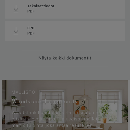
Tekniset tiedot
PDF
EPD
PDF
Näytä kaikki dokumentit
MALLISTO
Woodstock Longboards
Woodstock Longboards -lattioissa on erityisen
pitkät ja leveät lankut, ja useissa malleissa on
martioitu pinta, joka antaa realistisen