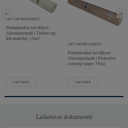
Käyttöluokka kotikäytössä
23 Kova
Lukkopontti
5G
LATTIATARVIKKEET
SAP SKU-nro
510046050
Puulattioiden tarvikkeet -
Alusmateriaalit | Tarkett rag
Viistetyt reunat
Viisteet kaikilla sivuilla
felt underlay 15m2
Käyttöluokka julkisessa
33 Kova kulutus
LATTIATARVIKKEET
käytössä
Puulattioiden tarvikkeet -
Alusmateriaalit | Protective
Lattialämmitys
Soveltuu (korkeintaan 27°C)
covering paper 75m2
Pituus
184.5
Leveys
24.4
Lue lisää
Lue lisää
Ladattavat dokumentit