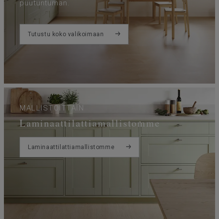
puutuntuman.
Tutustu koko valikoimaan
MALLISTOITTAIN
Laminaattilattiamallistomme
Laminaattilattiamallistomme