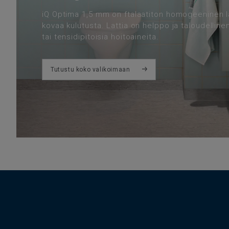
iQ Optima 1,5 mm on ftalaatiton homogeeninen la
kovaa kulutusta. Lattia on helppo ja taloudelline
tai tensidipitoisia hoitoaineita.
Tutustu koko valikoimaan