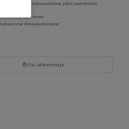
 tehdä märkätilojen asennustyöt.
taa joko pysty- tai vaakasuuntaisesti, jolloin saumakohtien
nee
o on kevyttä ja ergonomista
n alhaisimmat elinkaarikustannukset
Etsi jälleenmyyjä