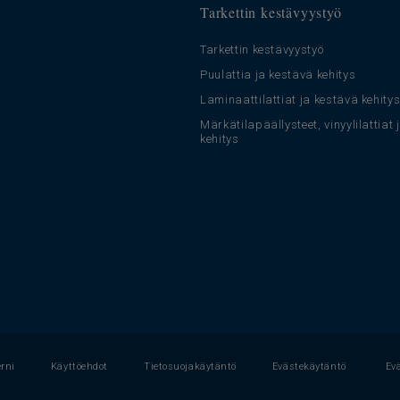
Tarkettin kestävyystyö
Tarkettin kestävyystyö
Puulattia ja kestävä kehitys
Laminaattilattiat ja kestävä kehity
Märkätilapäällysteet, vinyylilattiat
kehitys
erni
Käyttöehdot
Tietosuojakäytäntö
Evästekäytäntö
Ev