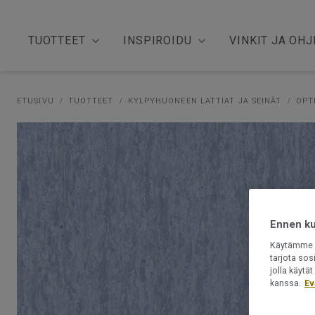
TUOTTEET
INSPIROIDU
VINKIT JA OHJ
ETUSIVU
TUOTTEET
KYLPYHUONEEN LATTIAT JA SEINÄT
OPT
Ennen kui
Käytämme e
tarjota sos
jolla käyt
kanssa.
Ev