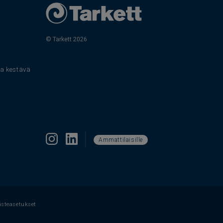
© Tarkett 2026
s
 ja kestävä
Ammattilaisille
ästeasetukset