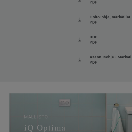
Ftalaatit
100% 
PDF
Hoito-ohje, märkätilat
PDF
DOP
PDF
Asennusohje - Märkäti
PDF
MALLISTO
iQ Optima