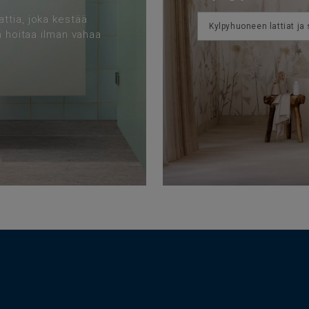
ttia, joka kestää
Kylpyhuoneen lattiat ja 
n hoitaa ilman vahaa