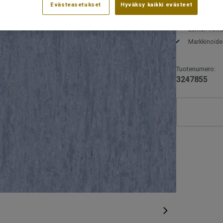
ammattilaisen
Evästeasetukset
Hyväksy kaikki evästeet
Voidaan asen
määrä vähe
Lattian hoit
Markkinoide
Tuotenumero:
3247855