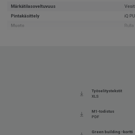
Märkätilasoveltuvuus
Vesiti
Pintakäsittely
iQ P
Muoto
Rulla
Kokonaispaksuus
1.5
Voidaan kierrättää
Kyllä
ReSta
NCS-värikoodi
S 30
Kierrätetyn raaka-aineen osuus
25.5
Paino
2.1
SAP SKU-nro
3247
Työselitystekstit
XLS
Käyttöluokka julkisessa käytössä
32 No
Lattialämmitys
Sovel
M1-todistus
PDF
Kulutuskerroksen paksuus
1.5
Leveys
200
Green building -kortti