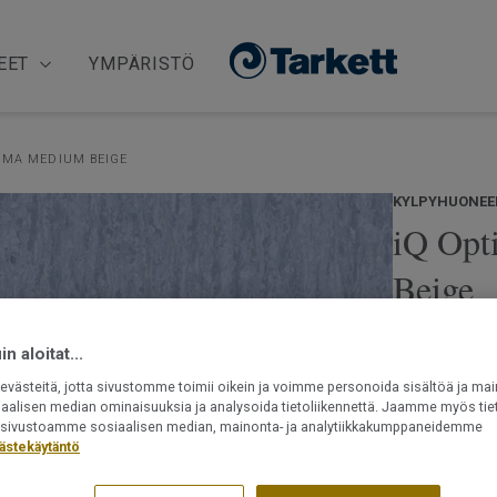
EET
YMPÄRISTÖ
IMA MEDIUM BEIGE
KYLPYHUONEEN
iQ Opt
Beige
iQ Optima 1,5
n aloitat...
kulutusta. Latt
tensidipitoisi
västeitä, jotta sivustomme toimii oikein ja voimme personoida sisältöä ja mai
iaalisen median ominaisuuksia ja analysoida tietoliikennettä. Jaamme myös tiet
asentaa joko 
ät sivustoamme sosiaalisen median, mainonta- ja analytiikkakumppaneidemme
vähenee). PUR
Lue lisää
ästekäytäntö
hitsauslangat.
alhaiset VOC-
Ftalaatiton