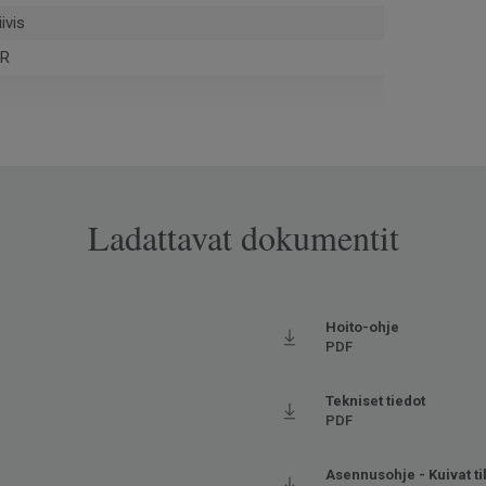
ivis
UR
 - asennushukka ja käytöstä poistettu materiaali
rtin® kautta (ISO 14021)
30-R90B
Ladattavat dokumentit
855
Hoito-ohje
PDF
rmaali kulutus
tuu (korkeintaan 27°C)
Tekniset tiedot
PDF
Asennusohje - Kuivat ti