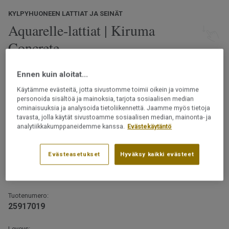
KYLPYHUONEEN LATTIAT JA SEINÄT
Aquarelle-lattiat | Kiruma
Concrete
Luonnosta inspiroituneet Aquarelle-märkätilalattiat
Ennen kuin aloitat...
tarjoavat laajan valikoiman kuoseja ja värejä. Valitse
Käytämme evästeitä, jotta sivustomme toimii oikein ja voimme
luonnonmukaisista kivi-, betoni- ja marmorikuoseista,
personoida sisältöä ja mainoksia, tarjota sosiaalisen median
klassisesta kalanruotokuviosta tai eteläisemmistä
ominaisuuksia ja analysoida tietoliikennettä. Jaamme myös tietoja
leveysasteista inspiraationsa saaneista designeista.
Lue lisää
tavasta, jolla käytät sivustoamme sosiaalisen median, mainonta- ja
analytiikkakumppaneidemme kanssa.
Evästekäytäntö
Ftalaatiton
Vesitiivis rakenne
Evästeasetukset
Hyväksy kaikki evästeet
Päällysteet saa asentaa märkätiloihin vain
Suojaavan pintakerroksen ansiosta lattia on
ammattilainen.
helppohoitoinen ja kestää tahroja
Tuotenumero:
25917019
Huomaa, että Skane Herringbone Autumn, 25916023 -
kuosia ei ole mahdollista kuviokohdistaa.
Leveys: