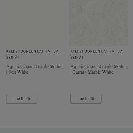
Asennussuunta
Reverse
Valmistettu
Euroopassa Europe
Paino
3.1
SAP SKU-nro
25917019
Käyttöluokka julkisessa
33 Kova kulutus
käytössä
KYLPYHUONEEN LATTIAT JA
KYLPYHUONEEN LATTIAT JA
SEINÄT
SEINÄT
Lattialämmitys
Soveltuu (korkeintaan 27°C)
Aquarelle-seinät märkätiloihin
Aquarelle-seinät märkätiloihin
Kulutuskerroksen paksuus
0.55
| Soft White
| Carrara Marble White
Leveys
400
Ftalaatit
100% ftalaatiton
Lue lisää
Lue lisää