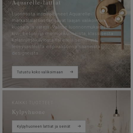
Aquarelle-lattiat
Luonnosta inspiroituneet Aquarelle-
märkätilalattiat tarjoavat laajan valikoiman
kuoseja ja värejä. Valitse luonnonmukaisista
kivi-, betoni- ja marmorikuoseista, klassisesta
kalanruotokuviosta tai eteläisemmistä
leveysasteista inspiraationsa saaneista
designeista.
Tutustu koko valikoimaan
KAIKKI TUOTTEET
Kylpyhuone
Kylpyhuoneen lattiat ja seinät