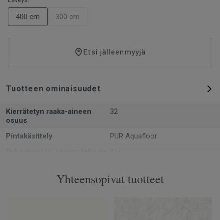
400 cm
300 cm
Etsi jälleenmyyjä
Tuotteen ominaisuudet
Kierrätetyn raaka-aineen
32
osuus
Pintakäsittely
PUR Aquafloor
Rakenteen tai pinnan tehoste
Kivi
Muoto
Rulla
Yhteensopivat tuotteet
Kokonaispaksuus
2
Voidaan kierrättää
Asennushukka
NCS-värikoodi
S 3502-Y50R