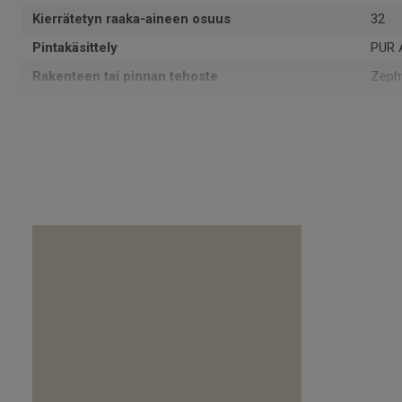
Kierrätetyn raaka-aineen osuus
32
Pintakäsittely
PUR 
Rakenteen tai pinnan tehoste
Zeph
Muoto
Rulla
Kokonaispaksuus
2
Voidaan kierrättää
Asen
NCS-värikoodi
S 50
Asennussuunta
Same
Valmistettu
Euro
Paino
3.1
SAP SKU-nro
2591
Käyttöluokka julkisessa käytössä
33 Ko
Lattialämmitys
Sovel
Kulutuskerroksen paksuus
0.55