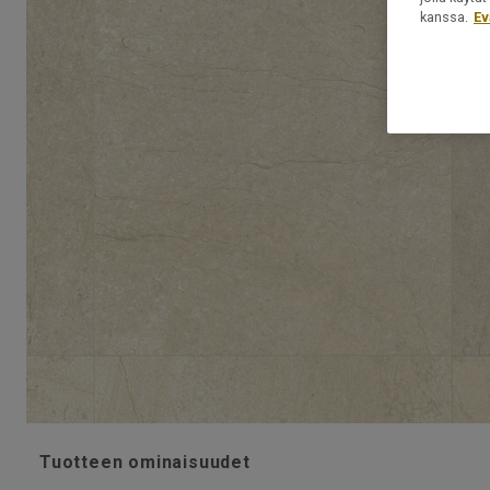
kanssa.
Ev
Tuotteen ominaisuudet