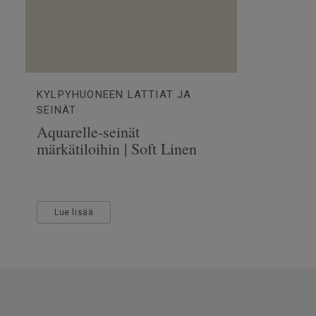
Leveys
400
Ftalaatit
100% 
KYLPYHUONEEN LATTIAT JA
SEINÄT
Aquarelle-seinät
märkätiloihin | Soft Linen
Lue lisää