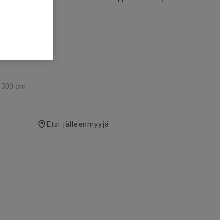
roja
ä Skane Herringbone Autumn, 25916023 -kuosia ei
sta kuviokohdistaa.
300 cm
Etsi jälleenmyyjä