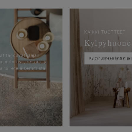
KAIKKI TUOTTEET
Kylpyhuone
at tarjoavat laajan
Kylpyhuoneen lattiat ja 
sista kivi-, betoni- ja
a tai eteläisemmistä
ista.