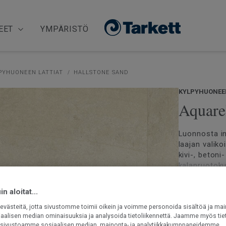
EET
YMPÄRISTÖ
PYHUONEEN LATTIAT
HALLSTONE SAND
KYLPYHUONEEN
Aquarel
Luonnosta in
laajan valik
kivi-, beton
kalanruotoku
inspiraation
Lue lisää
n aloitat...
Ftalaatiton
västeitä, jotta sivustomme toimii oikein ja voimme personoida sisältöä ja mai
Vesitiivis 
iaalisen median ominaisuuksia ja analysoida tietoliikennettä. Jaamme myös tiet
Päällysteet 
Suojaavan 
ät sivustoamme sosiaalisen median, mainonta- ja analytiikkakumppaneidemme