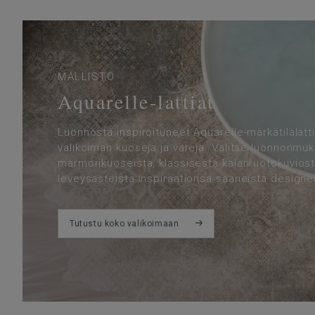
MALLISTO
Aquarelle-lattiat
Luonnosta inspiroituneet Aquarelle-märkätilalatti
valikoiman kuoseja ja värejä. Valitse luonnonmukai
marmorikuoseista, klassisesta kalanruotokuviost
leveysasteista inspiraationsa saaneista designe
Tutustu koko valikoimaan