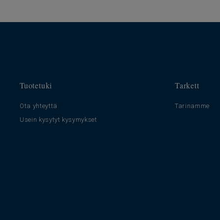
Tuotetuki
Tarkett
Ota yhteyttä
Tarinamme
Usein kysytyt kysymykset