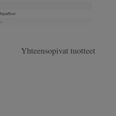
Aquafloor
yr
nushukka
Yhteensopivat tuotteet
05-Y20R
 Direction
opassa Europe
7024
va kulutus
tuu (korkeintaan 27°C)