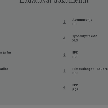
Asennusohje
PDF
Työselitystekstit
XLS
3m ja 4m
EPD
PDF
ätilat
Hitsauslangat - Aquare
PDF
EPD
PDF