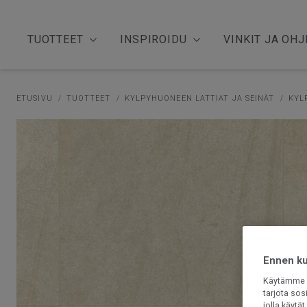
TUOTTEET
INSPIROIDU
VINKIT JA OHJ
ETUSIVU
TUOTTEET
KYLPYHUONEEN LATTIAT JA SEINÄT
KYL
Ennen kui
Käytämme e
tarjota sos
jolla käyt