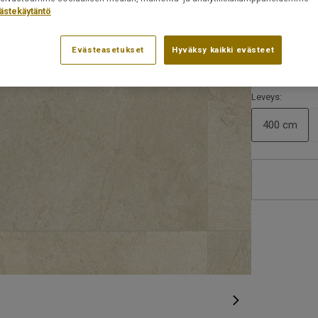
ästekäytäntö
kestää tah
Evästeasetukset
Hyväksy kaikki evästeet
Tuotenumero:
Huomaa, ett
25917024
ole mahdolli
Leveys:
400 cm