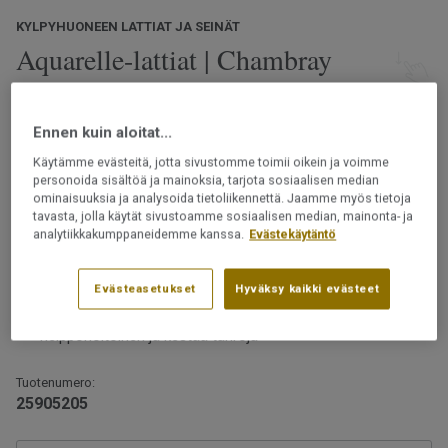
KYLPYHUONEEN LATTIAT JA SEINÄT
Aquarelle-lattiat | Chambray
Moss
Ennen kuin aloitat...
Luonnosta inspiroituneet Aquarelle-märkätilalattiat
tarjoavat laajan valikoiman kuoseja ja värejä. Valitse
Käytämme evästeitä, jotta sivustomme toimii oikein ja voimme
luonnonmukaisista kivi-, betoni- ja marmorikuoseista,
personoida sisältöä ja mainoksia, tarjota sosiaalisen median
klassisesta kalanruotokuviosta tai eteläisemmistä
ominaisuuksia ja analysoida tietoliikennettä. Jaamme myös tietoja
tavasta, jolla käytät sivustoamme sosiaalisen median, mainonta- ja
leveysasteista inspiraationsa saaneista designeista.
Lue lisää
analytiikkakumppaneidemme kanssa.
Evästekäytäntö
Ftalaatiton
Vesitiivis rakenne
Evästeasetukset
Hyväksy kaikki evästeet
Päällysteet saa asentaa märkätiloihin vain
Suojaavan pintakerroksen ansiosta lattia on
ammattilainen.
helppohoitoinen ja kestää tahroja
Tuotenumero:
25905205
Huomaa, että Skane Herringbone Autumn, 25916023 -
kuosia ei ole mahdollista kuviokohdistaa.