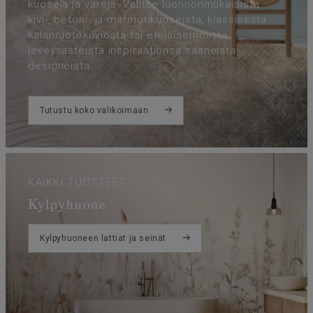
kuoseja ja värejä. Valitse luonnonmukaisista
kivi-, betoni- ja marmorikuoseista, klassisesta
kalanruotokuviosta tai eteläisemmistä
leveysasteista inspiraationsa saaneista
designeista.
Tutustu koko valikoimaan
KAIKKI TUOTTEET
Kylpyhuone
Kylpyhuoneen lattiat ja seinät