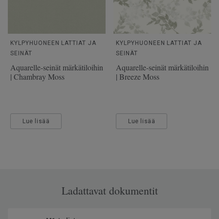
SAP SKU-nro
25905205
Käyttöluokka julkisessa
31 Keskimääräinen kulutus
käytössä
KYLPYHUONEEN LATTIAT JA
KYLPYHUONEEN LATTIAT JA
SEINÄT
SEINÄT
Lattialämmitys
Soveltuu (korkeintaan 27°C)
Aquarelle-seinät märkätiloihin
Aquarelle-seinät märkätiloihin
Kulutuskerroksen paksuus
0.35
| Chambray Moss
| Breeze Moss
Leveys
200
Ftalaatit
100% ftalaatiton
Lue lisää
Lue lisää
Ladattavat dokumentit