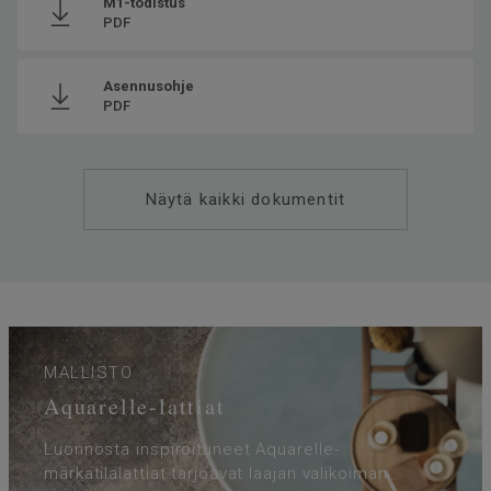
M1-todistus
PDF
Asennusohje
PDF
Näytä kaikki dokumentit
MALLISTO
Aquarelle-lattiat
Luonnosta inspiroituneet Aquarelle-
märkätilalattiat tarjoavat laajan valikoiman