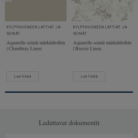
SAP SKU-nro
25905204
Käyttöluokka julkisessa
31 Keskimääräinen kulutus
käytössä
KYLPYHUONEEN LATTIAT JA
KYLPYHUONEEN LATTIAT JA
SEINÄT
SEINÄT
Lattialämmitys
Soveltuu (korkeintaan 27°C)
Aquarelle-seinät märkätiloihin
Aquarelle-seinät märkätiloihin
Kulutuskerroksen paksuus
0.35
| Chambray Linen
| Breeze Linen
Leveys
200
Ftalaatit
100% ftalaatiton
Lue lisää
Lue lisää
Ladattavat dokumentit