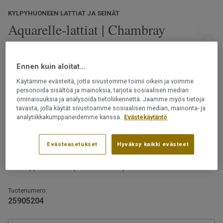
KYLPYHUONEEN LATTIAT JA SEINÄT
Aquarelle-lattiat | Chambray
Linen
Ennen kuin aloitat...
Luonnosta inspiroituneet Aquarelle-märkätilalattiat
tarjoavat laajan valikoiman kuoseja ja värejä. Valitse
Käytämme evästeitä, jotta sivustomme toimii oikein ja voimme
luonnonmukaisista kivi-, betoni- ja marmorikuoseista,
personoida sisältöä ja mainoksia, tarjota sosiaalisen median
klassisesta kalanruotokuviosta tai eteläisemmistä
ominaisuuksia ja analysoida tietoliikennettä. Jaamme myös tietoja
tavasta, jolla käytät sivustoamme sosiaalisen median, mainonta- ja
leveysasteista inspiraationsa saaneista designeista.
Lue lisää
analytiikkakumppaneidemme kanssa.
Evästekäytäntö
Ftalaatiton
Vesitiivis rakenne
Evästeasetukset
Hyväksy kaikki evästeet
Päällysteet saa asentaa märkätiloihin vain
Suojaavan pintakerroksen ansiosta lattia on
ammattilainen.
helppohoitoinen ja kestää tahroja
Tuotenumero:
25905204
Huomaa, että Skane Herringbone Autumn, 25916023 -
kuosia ei ole mahdollista kuviokohdistaa.