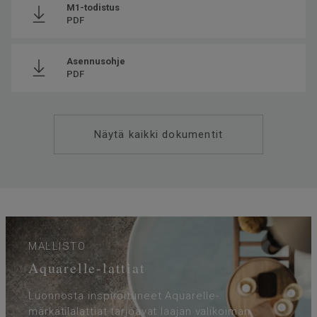
M1-todistus
PDF
Asennusohje
PDF
Näytä kaikki dokumentit
MALLISTO
Aquarelle-lattiat
Luonnosta inspiroituneet Aquarelle-
märkätilalattiat tarjoavat laajan valikoiman