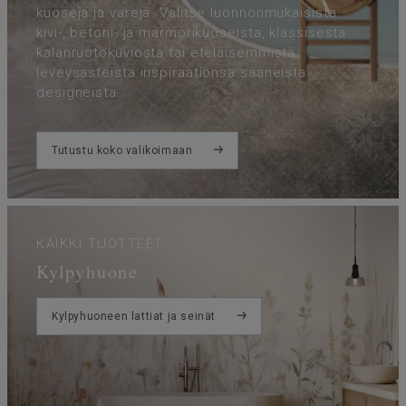
kuoseja ja värejä. Valitse luonnonmukaisista
kivi-, betoni- ja marmorikuoseista, klassisesta
kalanruotokuviosta tai eteläisemmistä
leveysasteista inspiraationsa saaneista
designeista.
Tutustu koko valikoimaan
KAIKKI TUOTTEET
Kylpyhuone
Kylpyhuoneen lattiat ja seinät