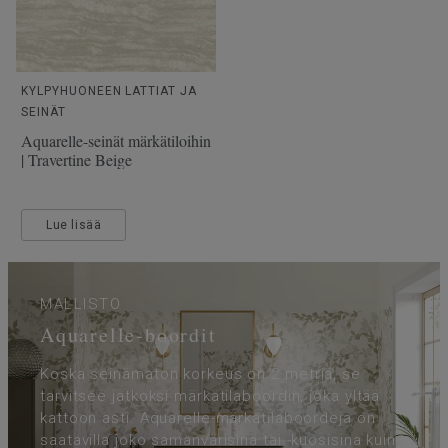
KYLPYHUONEEN LATTIAT JA
SEINÄT
Aquarelle-seinät märkätiloihin
| Travertine Beige
Lue lisää
MALLISTO
Aquarelle-boordit
Koska seinämaton korkeus on 2 metriä, se
tarvitsee jatkoksi märkätilaboordin, joka yltää
kattoon asti. Aquarelle-märkätilaboordeja on
saatavilla joko samanvärisinä tai -kuosisina kuin