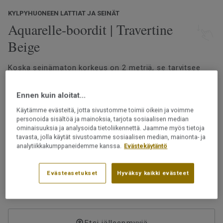
KYLPYHUONEEN LATTIAT JA SEINÄT
Aquarelle-boordit | Travertine
Beige
Koska seinämaton korkeus on 2 metriä, se tarvitsee
jatkoksi märkätilaboordin, joka yltää kattoon asti.
Aquarelle-märkätilaboordeja on saatavilla joko
Ennen kuin aloitat...
samanvärisinä tai -kuosisina kuin valittu
seinämateriaali, mikä mahdollistaa yhtenäisen ja
Käytämme evästeitä, jotta sivustomme toimii oikein ja voimme
Lue lisää
personoida sisältöä ja mainoksia, tarjota sosiaalisen median
tyylikkään lopputuloksen.
ominaisuuksia ja analysoida tietoliikennettä. Jaamme myös tietoja
Vedenkestävä design
tavasta, jolla käytät sivustoamme sosiaalisen median, mainonta- ja
Vaihtoehtoisesti kokonaan valkoinen boordi luo
Lankahitsataan
analytiikkakumppaneidemme kanssa.
Evästekäytäntö
raikkaan ja harmonisen ilmeen erityisesti silloin, kun
Ftalaatiton
katto on valkoinen.
Evästeasetukset
Hyväksy kaikki evästeet
Tuotenumero:
25918214
Boordi ja seinät valmistetaan eri aikoina, joten sävyissä
voi olla eroja. Päällysteet saa asentaa märkätiloihin
Etsi jälleenmyyjä