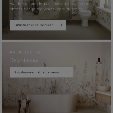
valittu seinämateriaali, mikä mahdollistaa
yhtenäisen ja tyylikkään lopputuloksen.
Tutustu koko valikoimaan
KAIKKI TUOTTEET
Kylpyhuone
Kylpyhuoneen lattiat ja seinät