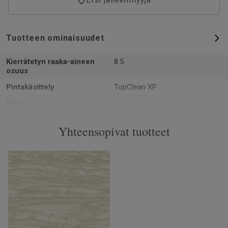
vain ammattilainen.
Tuotteen ominaisuudet
Kierrätetyn raaka-aineen
8.5
osuus
Pintakäsittely
TopClean XP
Muoto
Rulla
Kokonaispaksuus
0.92
Yhteensopivat tuotteet
Valmistettu
Euroopassa Europe
Paino
1.5
Kulutuskerroksen paksuus
0.12
Leveys
49
Ftalaatit
100% ftalaatiton