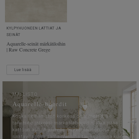
KYLPYHUONEEN LATTIAT JA
SEINÄT
Aquarelle-seinät märkätiloihin
| Raw Concrete Grege
Lue lisää
MALLISTO
Aquarelle-boordit
Koska seinämaton korkeus on 2 metriä, se
tarvitsee jatkoksi märkätilaboordin, joka yltää
kattoon asti. Aquarelle-märkätilaboordeja on
saatavilla joko samanvärisinä tai -kuosisina kuin