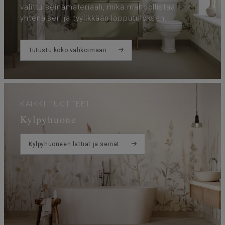
valittu seinämateriaali, mikä mahdollistaa
yhtenäisen ja tyylikkään lopputuloksen.
Tutustu koko valikoimaan
KAIKKI TUOTTEET
Kylpyhuone
Kylpyhuoneen lattiat ja seinät