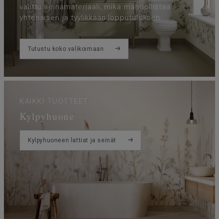
valittu seinämateriaali, mikä mahdollistaa
yhtenäisen ja tyylikkään lopputuloksen.
Tutustu koko valikoimaan
KAIKKI TUOTTEET
Kylpyhuone
Kylpyhuoneen lattiat ja seinät