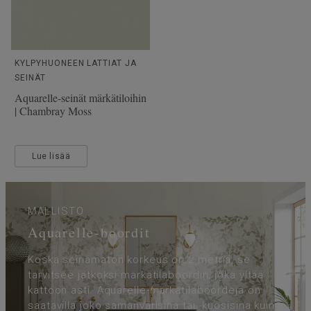
KYLPYHUONEEN LATTIAT JA
SEINÄT
Aquarelle-seinät märkätiloihin
| Chambray Moss
Lue lisää
MALLISTO
Aquarelle-boordit
Koska seinämaton korkeus on 2 metriä, se
tarvitsee jatkoksi märkätilaboordin, joka yltää
kattoon asti. Aquarelle-märkätilaboordeja on
saatavilla joko samanvärisinä tai -kuosisina kuin