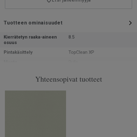
vain ammattilainen.
Tuotteen ominaisuudet
Kierrätetyn raaka-aineen
8.5
osuus
Pintakäsittely
TopClean XP
Muoto
Rulla
Kokonaispaksuus
0.92
Yhteensopivat tuotteet
Valmistettu
Euroopassa Europe
Paino
1.5
Kulutuskerroksen paksuus
0.12
Leveys
49
Ftalaatit
100% ftalaatiton