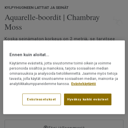
KYLPYHUONEEN LATTIAT JA SEINÄT
Aquarelle-boordit | Chambray
Moss
Koska seinämaton korkeus on 2 metriä, se tarvitsee
jatkoksi märkätilaboordin, joka yltää kattoon asti.
Aquarelle-märkätilaboordeja on saatavilla joko
Ennen kuin aloitat...
samanvärisinä tai -kuosisina kuin valittu
seinämateriaali, mikä mahdollistaa yhtenäisen ja
Käytämme evästeitä, jotta sivustomme toimii oikein ja voimme
Lue lisää
personoida sisältöä ja mainoksia, tarjota sosiaalisen median
tyylikkään lopputuloksen.
ominaisuuksia ja analysoida tietoliikennettä. Jaamme myös tietoja
Vedenkestävä design
tavasta, jolla käytät sivustoamme sosiaalisen median, mainonta- ja
Vaihtoehtoisesti kokonaan valkoinen boordi luo
Lankahitsataan
analytiikkakumppaneidemme kanssa.
Evästekäytäntö
raikkaan ja harmonisen ilmeen erityisesti silloin, kun
Ftalaatiton
katto on valkoinen.
Evästeasetukset
Hyväksy kaikki evästeet
Tuotenumero:
25918205
Boordi ja seinät valmistetaan eri aikoina, joten sävyissä
voi olla eroja. Päällysteet saa asentaa märkätiloihin
Etsi jälleenmyyjä