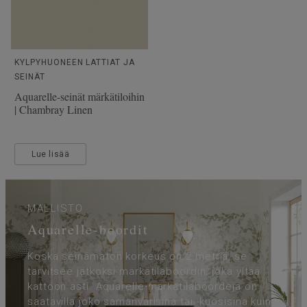
KYLPYHUONEEN LATTIAT JA
SEINÄT
Aquarelle-seinät märkätiloihin
| Chambray Linen
Lue lisää
MALLISTO
Aquarelle-boordit
Koska seinämaton korkeus on 2 metriä, se
tarvitsee jatkoksi märkätilaboordin, joka yltää
kattoon asti. Aquarelle-märkätilaboordeja on
saatavilla joko samanvärisinä tai -kuosisina kuin