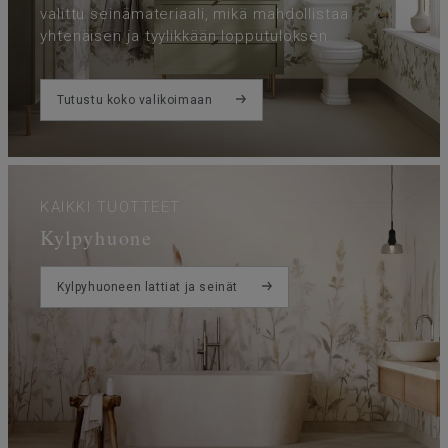
valittu seinämateriaali, mikä mahdollistaa
yhtenäisen ja tyylikkään lopputuloksen.
Tutustu koko valikoimaan
KAIKKI TUOTTEET
Kylpyhuone
Kylpyhuoneen lattiat ja seinät