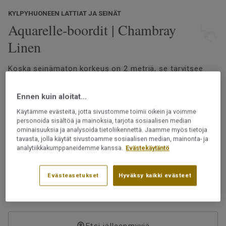
KYLPYHUONEEN LATTIAT JA SEINÄT
Aquarelle-boordit | Chambray
Linen
Koska seinämaton korkeus on 2 metriä, se tarvitsee
jatkoksi märkätilaboordin, joka yltää kattoon asti.
Aquarelle-märkätilaboordeja on saatavilla joko
Ennen kuin aloitat...
samanvärisinä tai -kuosisina kuin valittu
seinämateriaali, mikä mahdollistaa yhtenäisen ja
Käytämme evästeitä, jotta sivustomme toimii oikein ja voimme
Lue lisää
personoida sisältöä ja mainoksia, tarjota sosiaalisen median
tyylikkään lopputuloksen.
ominaisuuksia ja analysoida tietoliikennettä. Jaamme myös tietoja
Vedenkestävä design
tavasta, jolla käytät sivustoamme sosiaalisen median, mainonta- ja
Vaihtoehtoisesti kokonaan valkoinen boordi luo
Lankahitsataan
analytiikkakumppaneidemme kanssa.
Evästekäytäntö
raikkaan ja harmonisen ilmeen erityisesti silloin, kun
Ftalaatiton
katto on valkoinen.
Evästeasetukset
Hyväksy kaikki evästeet
Tuotenumero:
25918204
Boordi ja seinät valmistetaan eri aikoina, joten sävyissä
voi olla eroja. Päällysteet saa asentaa märkätiloihin
Etsi jälleenmyyjä