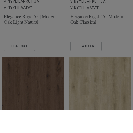
VINYYLILANKUT JA
VINYYLILANKUT JA
VINYYLILAATAT
VINYYLILAATAT
Elegance Rigid 55 | Modern
Elegance Rigid 55 | Modern
Oak Light Natural
Oak Classical
Lue lisää
Lue lisää
VINYYLILANKUT JA
VINYYLILANKUT JA
VINYYLILAATAT
VINYYLILAATAT