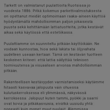
Tarkett on valmistanut puulattioita Ruotsissa jo
vuodesta 1886. Pitkä kokemus parkettivalmistuksesta
on opettanut meidät optimoimaan raaka-aineen käyttöä
hyödyntämällä mahdollisimman paljon jokaisesta
puusta sekä kehittämään lattiatuotteita, jotka kestävät
aikaa sekä käytössä että estetiikassa.
Puulattiamme on suunniteltu pitkään käyttöikään. Ne
voidaan kunnostaa, hioa sekä lakata tai öljyvahata
uudelleen useaan kertaan. Tämä on kestävän tuotteen
keskeinen kriteeri: että lattia säilyttää teknisen
toimivuutensa ja visuaalisen arvonsa mahdollisimman
pitkään.
Rakenteellisen kestävyyden varmistamiseksi käytämme
hitaasti kasvavaa jalopuuta vain ohuessa
kulutuskerroksessa eli ylimmässä, näkyvässä
kerroksessa. Jalopuut kuten tammi, pyökki ja saarni
ovat kovia ja pitkäkasvuisia, eivätkä uusiudu yhtä
nopeasti kuin monet muut puulajit. Alemmissa