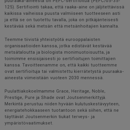
puuraaka-aineesta on PEFC-sertifioitua (PEFC/05-35-
125). Sertifiointi takaa, että raaka-aine on jäljitettävissä
kaikissa vaiheissa puusta valmiiseen tuotteeseen asti
ja että se on tuotettu tavalla, joka on pitkäjänteisesti
kestävää sekä metsän että metsänhoitajien kannalta.
Teemme tiivistä yhteistyötä eurooppalaisten
organisaatioiden kanssa, jotka edistävät kestävää
metsätaloutta ja biologista monimuotoisuutta, ja
toimimme ensisijaisesti jo sertifioitujen toimittajien
kanssa. Tavoitteenamme on, että kaikki tuotteemme
ovat sertifioituja tai valmistettu kierrätetystä puuraaka-
aineesta viimeistään vuoteen 2030 mennessä.
Puulattiakokoelmamme Grace, Heritage, Noble,
Prestige, Pure ja Shade ovat Joutsenmerkittyjä.
Merkintä perustuu niiden hyvään kulutuskestävyyteen,
energiatehokkaaseen tuotantoon sekä siihen, että ne
täyttävät Joutsenmerkin tiukat terveys- ja
ympäristövaatimukset.