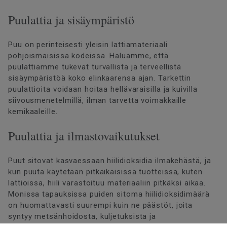
Puulattia ja sisäympäristö
Puu on perinteisesti yleisin lattiamateriaali
pohjoismaisissa kodeissa. Haluamme, että
puulattiamme tukevat turvallista ja terveellistä
sisäympäristöä koko elinkaarensa ajan. Tarkettin
puulattioita voidaan hoitaa hellävaraisilla ja kuivilla
siivousmenetelmillä, ilman tarvetta voimakkaille
kemikaaleille.
Puulattia ja ilmastovaikutukset
Puut sitovat kasvaessaan hiilidioksidia ilmakehästä, ja
kun puuta käytetään pitkäikäisissä tuotteissa, kuten
lattioissa, hiili varastoituu materiaaliin pitkäksi aikaa.
Monissa tapauksissa puiden sitoma hiilidioksidimäärä
on huomattavasti suurempi kuin ne päästöt, joita
syntyy metsänhoidosta, kuljetuksista ja