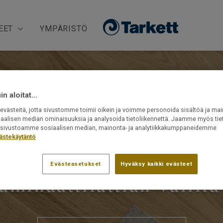
EET
YMPÄRISTÖ
n aloitat...
västeitä, jotta sivustomme toimii oikein ja voimme personoida sisältöä ja mai
iaalisen median ominaisuuksia ja analysoida tietoliikennettä. Jaamme myös tiet
ät sivustoamme sosiaalisen median, mainonta- ja analytiikkakumppaneidemme
ästekäytäntö
ä ero on parkettilattia
Evästeasetukset
Hyväksy kaikki evästeet
laminaattilattian välillä