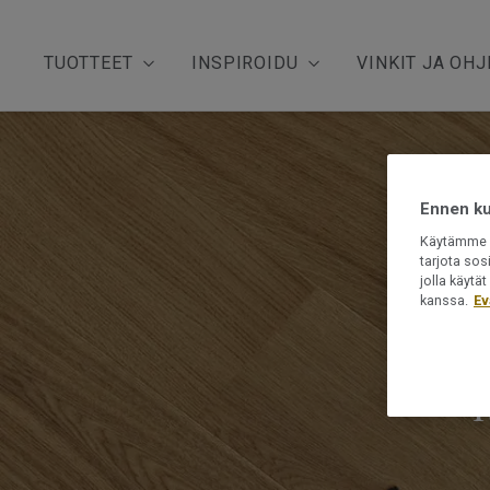
TUOTTEET
INSPIROIDU
VINKIT JA OHJ
Ennen kui
Käytämme e
tarjota sos
jolla käyt
kanssa.
Ev
Mik