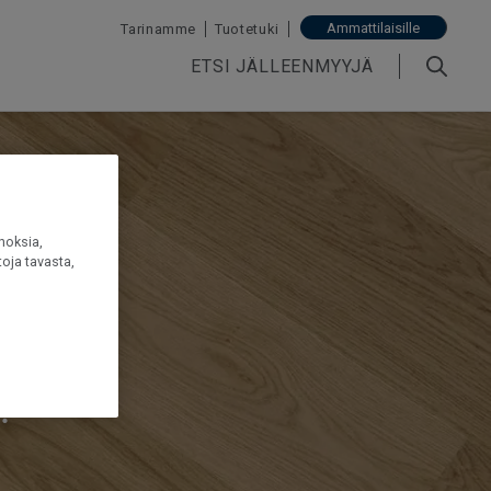
Ammattilaisille
Tarinamme
Tuotetuki
ETSI JÄLLEENMYYJÄ
noksia,
oja tavasta,
n ja
?