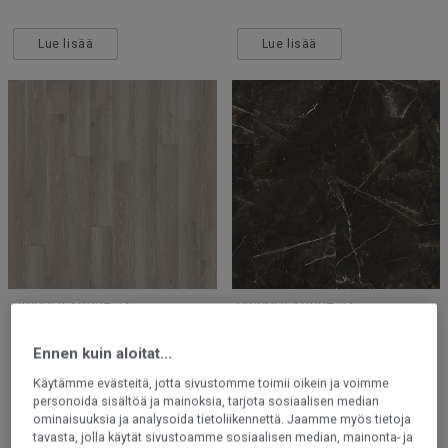
Lue lisää
Lue lisää
VINYYLILANKUT JA
VINYYLILANKUT JA
VINYYLILAATAT
VINYYLILAATAT
Ennen kuin aloitat...
iD Inspiration 55 |
iD Inspiration 55 | Marquina
Contemporary Oak GREY
Grande BLACK
Käytämme evästeitä, jotta sivustomme toimii oikein ja voimme
personoida sisältöä ja mainoksia, tarjota sosiaalisen median
ominaisuuksia ja analysoida tietoliikennettä. Jaamme myös tietoja
tavasta, jolla käytät sivustoamme sosiaalisen median, mainonta- ja