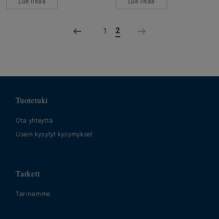
Lue lisää
Lue lisää
2
1
Tuotetuki
Ota yhteyttä
Usein kysytyt kysymykset
Tarkett
Tarinamme