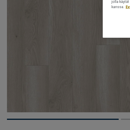
jolla käyt
kanssa.
Ev