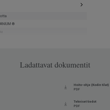
otta
ANIUM ®
ku
Ladattavat dokumentit
opassa Europe
ova
Hoito-ohje (Kodin tilat)
PDF
pontti
Tekniset tiedot
7021
PDF