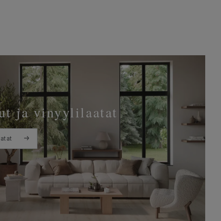
t ja vinyylilaatat
aatat