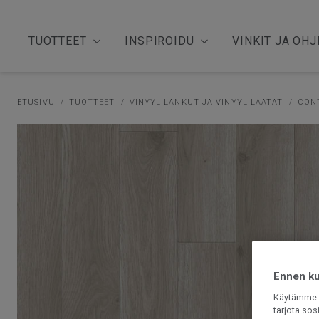
TUOTTEET
INSPIROIDU
VINKIT JA OHJ
ETUSIVU
TUOTTEET
VINYYLILANKUT JA VINYYLILAATAT
CON
Ennen kui
Käytämme e
tarjota sos