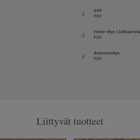
et kaikilla sivuilla
va kulutus
DOP
PDF
tuu (korkeintaan 27°C)
Hoito-ohje (Julkiset tila
PDF
Asennusohje
PDF
Liittyvät tuotteet