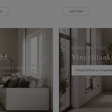
ää
Lue lisää
KAIKKI TUOTTEET
 55
Vinyylilanku
lilattia lankkuina ja
Vinyylilankut ja vinyylil
kivikuosia. Kätevän
o asentaa.