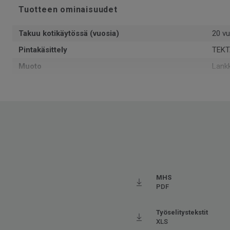
Tuotteen ominaisuudet
Takuu kotikäytössä (vuosia)
20 vu
Pintakäsittely
TEKT
Muoto
Lank
Kokonaispaksuus
5
Pinta-ala per laatikko
1.79
Kpl per laatikko
5
Kierrätetyn raaka-aineen osuus
35
Valmistettu
Euro
Käyttöluokka kotikäytössä
23 K
MHS
Paino
8.85
PDF
Asennustapa
Lukko
Työselitystekstit
SAP SKU-nro
2461
XLS