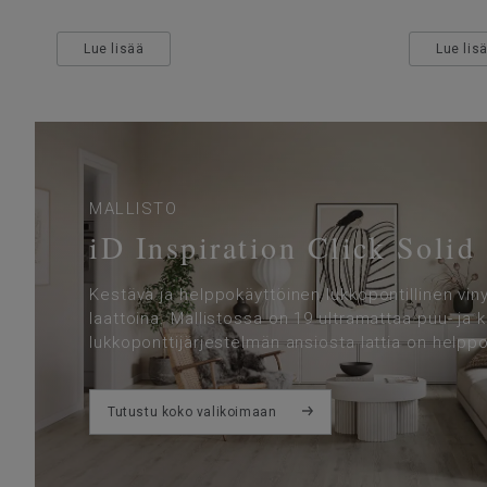
Lue lisää
Lue lis
MALLISTO
iD Inspiration Click Solid
Kestävä ja helppokäyttöinen lukkopontillinen vinyy
laattoina. Mallistossa on 19 ultramattaa puu- ja 
lukkoponttijärjestelmän ansiosta lattia on helpp
Tutustu koko valikoimaan