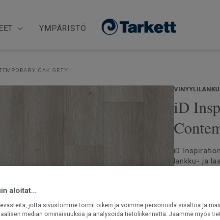
EET
YMPÄRISTÖ
TEMPORARY OAK GREY
VINYYLILANKU
iD Insp
Conte
iD Inspiratio
lankku- ja l
kuviota puu-
erittäin matt
n aloitat...
erityisen hy
Lue lisää
lukkoponttij
västeitä, jotta sivustomme toimii oikein ja voimme personoida sisältöä ja mai
vanhan lattia
Suunniteltu
iaalisen median ominaisuuksia ja analysoida tietoliikennettä. Jaamme myös tiet