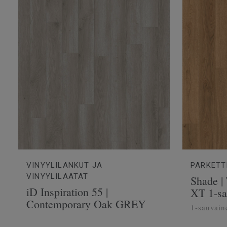
VINYYLILANKUT JA
PARKETT
VINYYLILAATAT
Shade |
iD Inspiration 55 |
XT 1-sa
Contemporary Oak GREY
1-sauvain