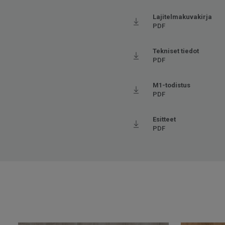
Viistetyt reunat
Viiste
Käyttöluokka julkisessa käytössä
33 Ko
Lajitelmakuvakirja
PDF
Lattialämmitys
Sovel
Pituus
149.1
Tekniset tiedot
PDF
Leveys
24.05
Askeläänen parannusarvo - ∆Lw
5
M1-todistus
PDF
Esitteet
PDF