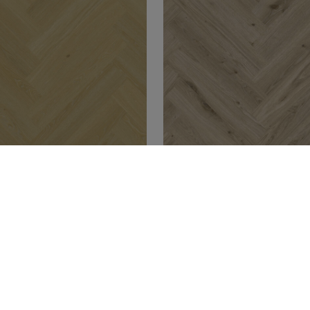
LANKUT JA
VINYYLILANKUT JA
LAATAT
VINYYLILAATAT
bone Rigid | Highland
Herringbone Rigid | D
ld
Oak Warm Grey
ää
Lue lisää