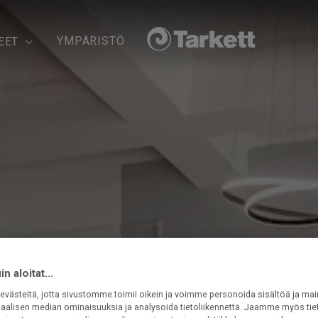
YMPÄRISTÖ
EET
n aloitat...
västeitä, jotta sivustomme toimii oikein ja voimme personoida sisältöä ja mai
iaalisen median ominaisuuksia ja analysoida tietoliikennettä. Jaamme myös tiet