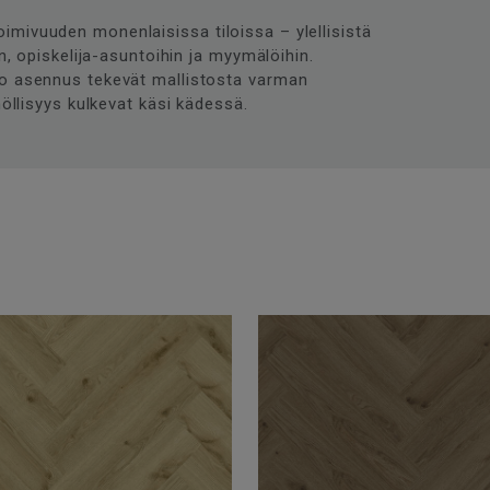
mivuuden monenlaisissa tiloissa – ylellisistä
in, opiskelija-asuntoihin ja myymälöihin.
po asennus tekevät mallistosta varman
nöllisyys kulkevat käsi kädessä.