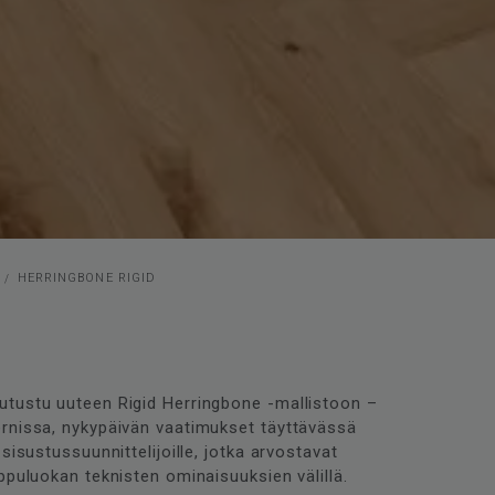
HERRINGBONE RIGID
utustu uuteen Rigid Herringbone -mallistoon –
ernissa, nykypäivän vaatimukset täyttävässä
sisustussuunnittelijoille, jotka arvostavat
ppuluokan teknisten ominaisuuksien välillä.