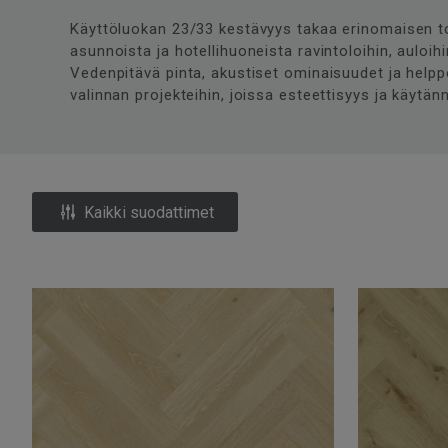
Käyttöluokan 23/33 kestävyys takaa erinomaisen toi
asunnoista ja hotellihuoneista ravintoloihin, auloih
Vedenpitävä pinta, akustiset ominaisuudet ja help
valinnan projekteihin, joissa esteettisyys ja käytän
Kaikki suodattimet