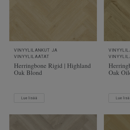
VINYYLILANKUT JA
VINYYLI
VINYYLILAATAT
VINYYLI
Herringbone Rigid | Highland
Herringb
Oak Blond
Oak Oil
Lue lisää
Lue lis