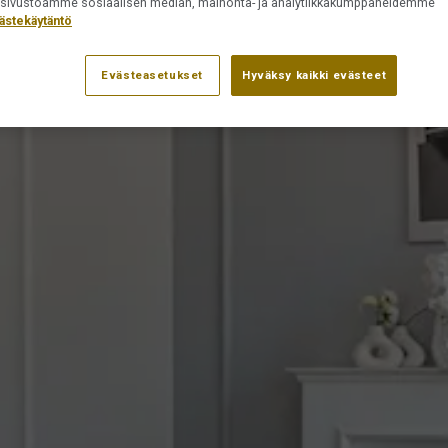
ät sivustoamme sosiaalisen median, mainonta- ja analytiikkakumppaneidemme
ästekäytäntö
Evästeasetukset
Hyväksy kaikki evästeet