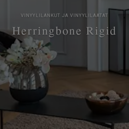
VINYYLILANKUT JA VINYYLILAATAT
Herringbone Rigid