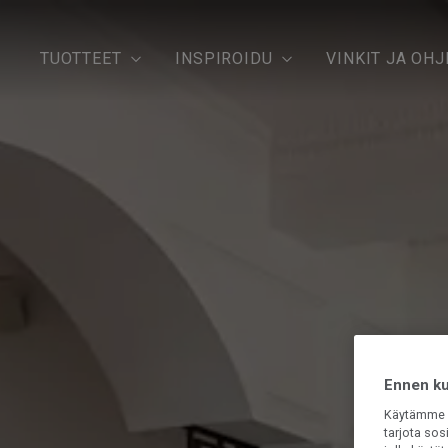
TUOTTEET
INSPIROIDU
VINKIT JA OHJ
Ennen kui
Käytämme e
tarjota sos