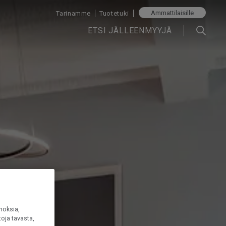
Ammattilaisille
Tarinamme
Tuotetuki
ETSI JÄLLEENMYYJÄ
noksia,
oja tavasta,