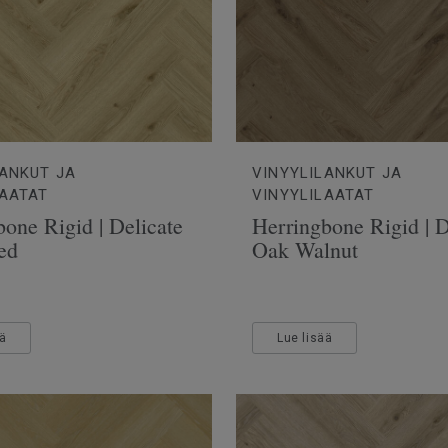
LANKUT JA
VINYYLILANKUT JA
LAATAT
VINYYLILAATAT
one Rigid | Delicate
Herringbone Rigid | D
ed
Oak Walnut
ää
Lue lisää