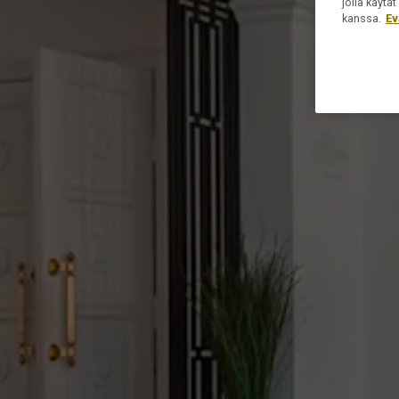
jolla käyt
kanssa.
Ev