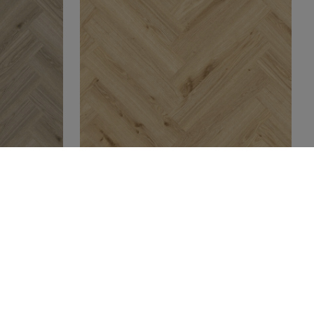
VINYYLILANKUT JA
VINYYLILAATAT
elicate
Herringbone Rigid | Delicate
Oak Warm Natural
Lue lisää