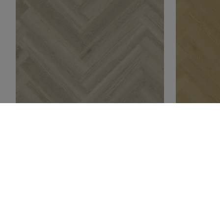
VINYYLILANKUT JA
VINYYLI
VINYYLILAATAT
VINYYLI
Herringbone Rigid | Highland
Herring
Oak Classic Grey
Oak Go
Lue lisää
Lue lis